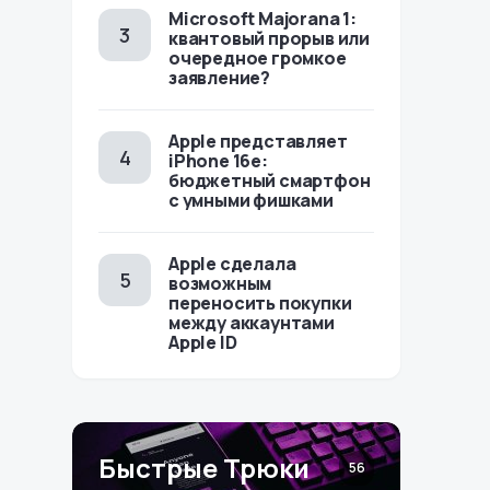
Microsoft Majorana 1:
квантовый прорыв или
очередное громкое
заявление?
Apple представляет
iPhone 16e:
бюджетный смартфон
с умными фишками
Apple сделала
возможным
переносить покупки
между аккаунтами
Apple ID
Быстрые Трюки
56