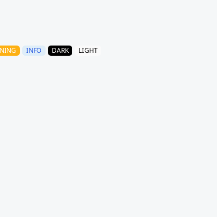
NING
INFO
DARK
LIGHT