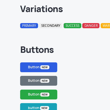
Variations
PRIMARY
SECONDARY
SUCCESS
DANGER
WAR
Buttons
Button
NEW
Button
NEW
Button
NEW
button
NEW