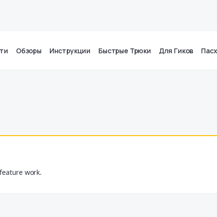
ти
Обзоры
Инструкции
Быстрые Трюки
Для Гиков
Пас
feature work.