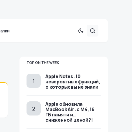
халки
TOP ON THE WEEK
Apple Notes: 10
невероятных функций,
о которых вы не знали
Apple обновила
MacBook Air: с M4, 16
ГБ памяти и…
сниженной ценой?!