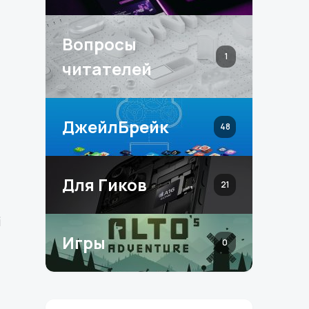
Вопросы
1
читателей
ДжейлБрейк
48
Для Гиков
21
i
Игры
0