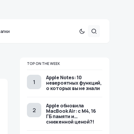
халки
TOP ON THE WEEK
Apple Notes: 10
невероятных функций,
о которых вы не знали
Apple обновила
MacBook Air: с M4, 16
ГБ памяти и…
сниженной ценой?!