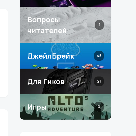
Вопросы
1
читателей
ДжейлБрейк
48
Для Гиков
21
Игры
0