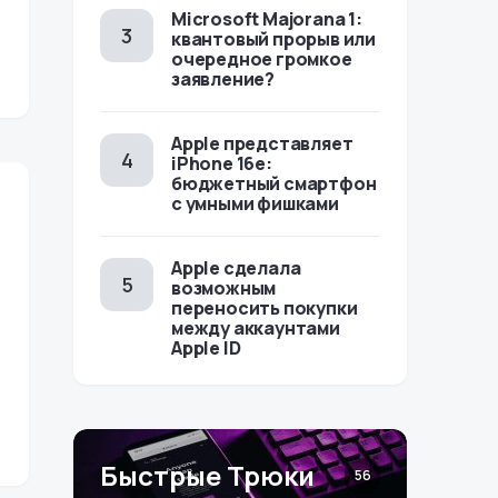
Microsoft Majorana 1:
квантовый прорыв или
очередное громкое
заявление?
Apple представляет
iPhone 16e:
бюджетный смартфон
с умными фишками
Apple сделала
возможным
переносить покупки
между аккаунтами
Apple ID
Быстрые Трюки
56