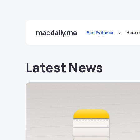
macdaily.me
Все Рубрики
>
Новос
Latest News