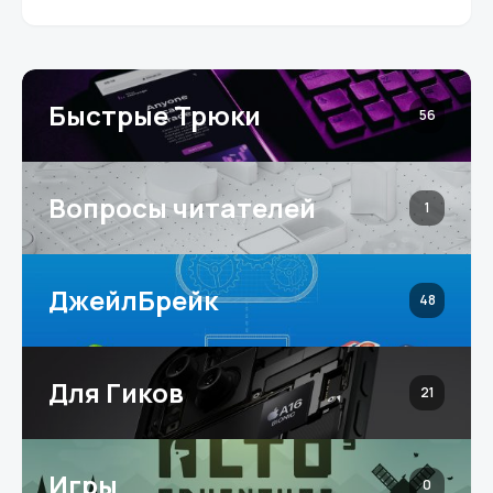
Быстрые Трюки
56
Вопросы читателей
1
ДжейлБрейк
48
Для Гиков
21
Игры
0