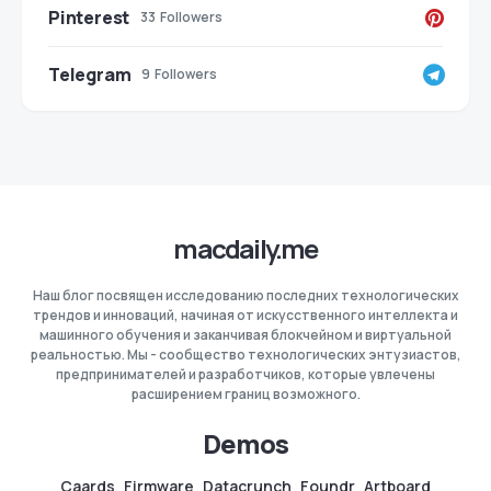
Pinterest
33
Followers
Telegram
9
Followers
macdaily.me
Наш блог посвящен исследованию последних технологических
трендов и инноваций, начиная от искусственного интеллекта и
машинного обучения и заканчивая блокчейном и виртуальной
реальностью. Мы - сообщество технологических энтузиастов,
предпринимателей и разработчиков, которые увлечены
расширением границ возможного.
Demos
Caards
Firmware
Datacrunch
Foundr
Artboard