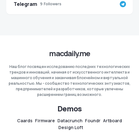
Telegram
9
Followers
macdaily.me
Наш блог посвящен исследованию последних технологических
трендов и инноваций, начиная от искусственного интеллекта и
машинного обучения и заканчивая блокчейном и виртуальной
реальностью. Мы - сообщество технологических энтузиастов,
предпринимателей и разработчиков, которые увлечены
расширением границ возможного.
Demos
Caards
Firmware
Datacrunch
Foundr
Artboard
Design Loft