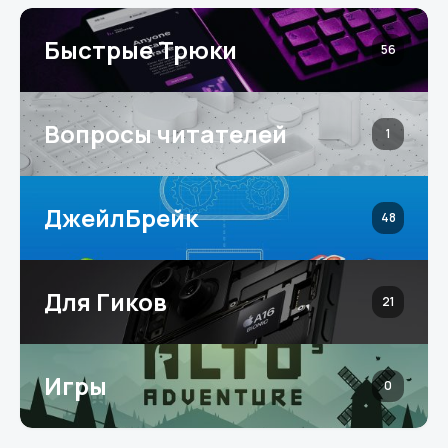
Быстрые Трюки
56
Вопросы читателей
1
ДжейлБрейк
48
Для Гиков
21
Игры
0