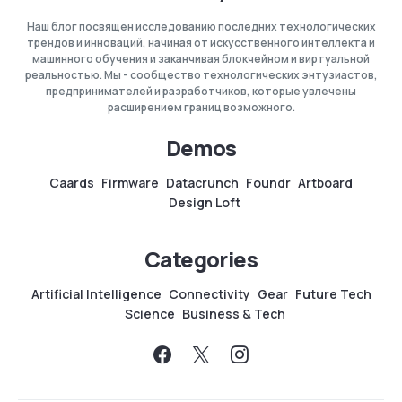
Наш блог посвящен исследованию последних технологических
трендов и инноваций, начиная от искусственного интеллекта и
машинного обучения и заканчивая блокчейном и виртуальной
реальностью. Мы - сообщество технологических энтузиастов,
предпринимателей и разработчиков, которые увлечены
расширением границ возможного.
Demos
Caards
Firmware
Datacrunch
Foundr
Artboard
Design Loft
Categories
Artificial Intelligence
Connectivity
Gear
Future Tech
Science
Business & Tech