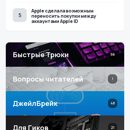
Apple сделала возможным
переносить покупки между
аккаунтами Apple ID
Быстрые Трюки
56
Вопросы читателей
1
ДжейлБрейк
48
Для Гиков
21