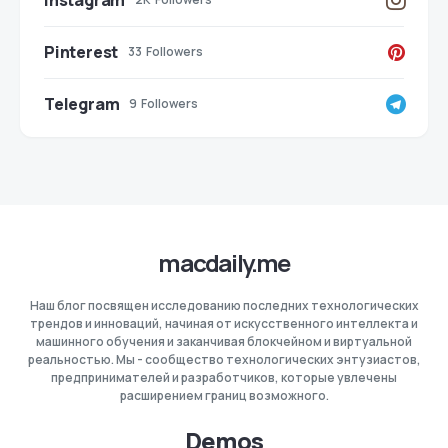
Instagram
Pinterest
33
Followers
Telegram
9
Followers
macdaily.me
Наш блог посвящен исследованию последних технологических
трендов и инноваций, начиная от искусственного интеллекта и
машинного обучения и заканчивая блокчейном и виртуальной
реальностью. Мы - сообщество технологических энтузиастов,
предпринимателей и разработчиков, которые увлечены
расширением границ возможного.
Demos