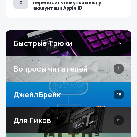
переносить покупки между
аккаунтами Apple ID
Быстрые Трюки
56
Вопросы читателей
1
ДжейлБрейк
48
Для Гиков
21