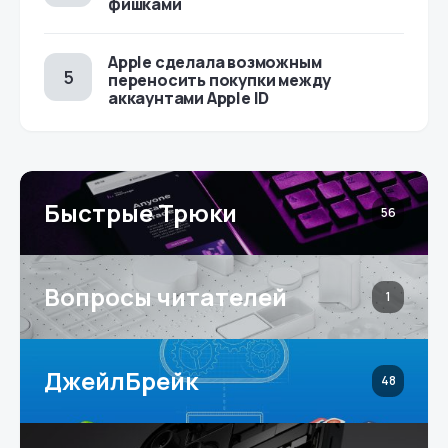
фишками
Apple сделала возможным
переносить покупки между
аккаунтами Apple ID
Быстрые Трюки
56
Вопросы читателей
1
ДжейлБрейк
48