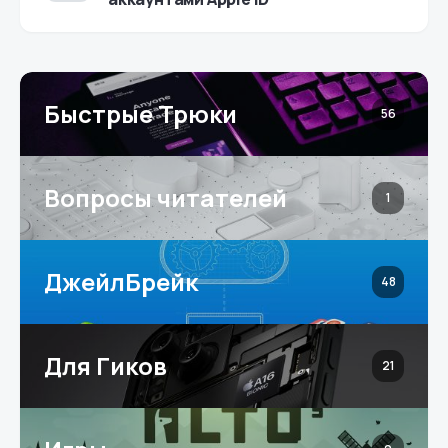
Быстрые Трюки
56
Вопросы читателей
1
ДжейлБрейк
48
Для Гиков
21