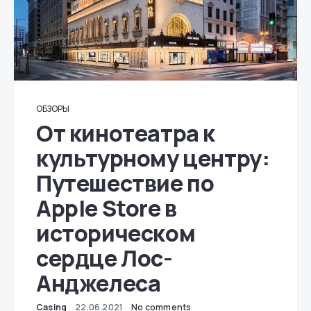
ОБЗОРЫ
От кинотеатра к
культурному центру:
Путешествие по
Apple Store в
историческом
сердце Лос-
Анджелеса
Casing
22.06.2021
No comments