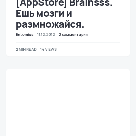
[AppStore] Brainsss.
Ешь мозги и
размножайся.
Entomius
11.12.2012
2 комментария
2 MIN READ
14 VIEWS