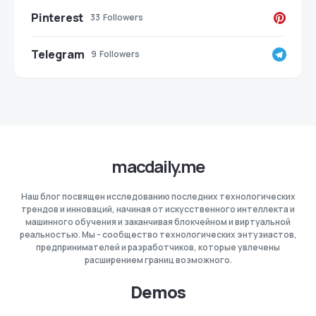
Pinterest
33
Followers
Telegram
9
Followers
macdaily.me
Наш блог посвящен исследованию последних технологических
трендов и инноваций, начиная от искусственного интеллекта и
машинного обучения и заканчивая блокчейном и виртуальной
реальностью. Мы - сообщество технологических энтузиастов,
предпринимателей и разработчиков, которые увлечены
расширением границ возможного.
Demos