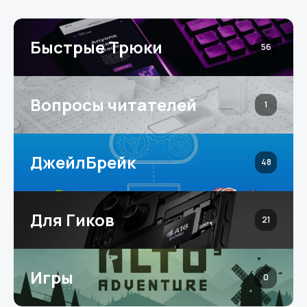
Быстрые Трюки
56
Вопросы читателей
1
ДжейлБрейк
48
Для Гиков
21
Игры
0