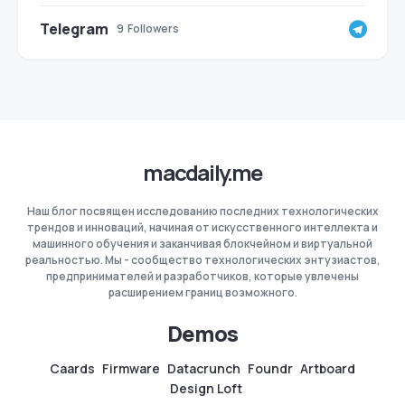
Telegram
9
Followers
macdaily.me
Наш блог посвящен исследованию последних технологических
трендов и инноваций, начиная от искусственного интеллекта и
машинного обучения и заканчивая блокчейном и виртуальной
реальностью. Мы - сообщество технологических энтузиастов,
предпринимателей и разработчиков, которые увлечены
расширением границ возможного.
Demos
Caards
Firmware
Datacrunch
Foundr
Artboard
Design Loft