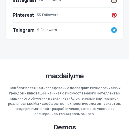
Instagram
Pinterest
33
Followers
Telegram
9
Followers
macdaily.me
Наш блог посвящен исследованию последних технологических
трендов и инноваций, начиная от искусственного интеллекта и
машинного обучения и заканчивая блокчейном и виртуальной
реальностью. Мы - сообщество технологических энтузиастов,
предпринимателей и разработчиков, которые увлечены
расширением границ возможного.
Demos