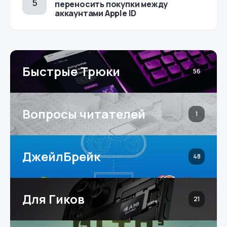
переносить покупки между
аккаунтами Apple ID
Быстрые Трюки
56
Вопросы читателей
1
ДжейлБрейк
48
Для Гиков
21