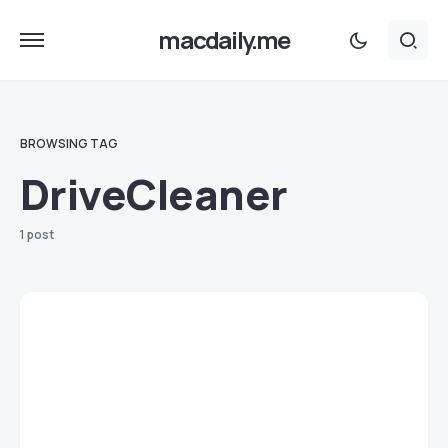
macdaily.me
BROWSING TAG
DriveCleaner
1 post