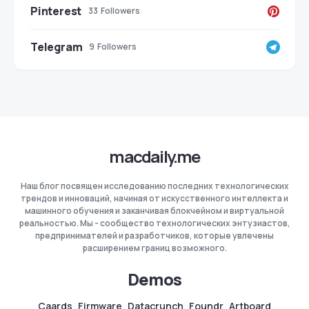
Pinterest
33
Followers
Telegram
9
Followers
macdaily.me
Наш блог посвящен исследованию последних технологических
трендов и инноваций, начиная от искусственного интеллекта и
машинного обучения и заканчивая блокчейном и виртуальной
реальностью. Мы - сообщество технологических энтузиастов,
предпринимателей и разработчиков, которые увлечены
расширением границ возможного.
Demos
Caards
Firmware
Datacrunch
Foundr
Artboard