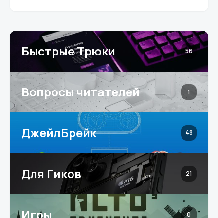
Быстрые Трюки
56
Вопросы читателей
1
ДжейлБрейк
48
Для Гиков
21
Игры
0