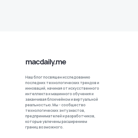
macdaily.me
Наш блог посвящен исследованию
последних технологических трендов и
инноваций, начиная от искусственного
интеллекта и машинного обучения и
заканчивая блокчейном и виртуальной
реальностью. Мы - сообщество
технологических энтузиастов,
предпринимателей и разработчиков,
которые увлечены расширением
границ возможного.