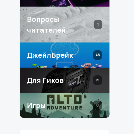
Вопросы
1
читателей
ДжейлБрейк
48
Для Гиков
21
Игры
0