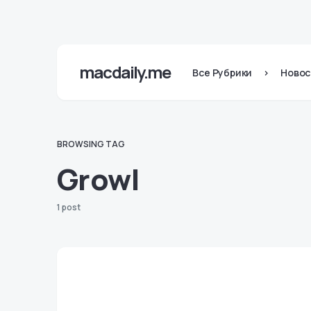
macdaily.me
Все Рубрики
>
Новос
BROWSING TAG
Growl
1 post