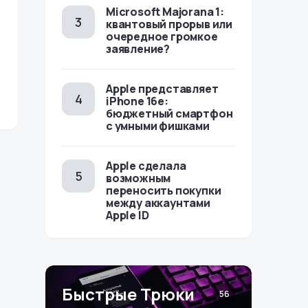
Microsoft Majorana 1:
квантовый прорыв или
очередное громкое
заявление?
Apple представляет
iPhone 16e:
бюджетный смартфон
с умными фишками
Apple сделала
возможным
переносить покупки
между аккаунтами
Apple ID
Быстрые Трюки
56