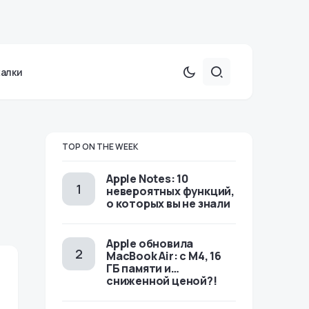
халки
TOP ON THE WEEK
Apple Notes: 10
невероятных функций,
о которых вы не знали
Apple обновила
MacBook Air: с M4, 16
ГБ памяти и…
сниженной ценой?!