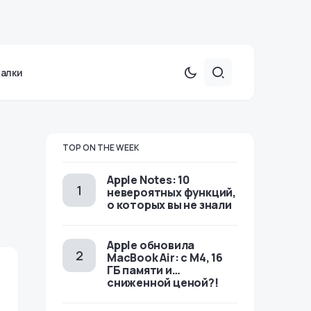
халки
TOP ON THE WEEK
Apple Notes: 10
невероятных функций,
о которых вы не знали
Apple обновила
MacBook Air: с M4, 16
ГБ памяти и…
сниженной ценой?!