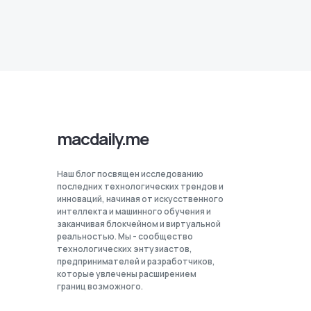
macdaily.me
Наш блог посвящен исследованию
последних технологических трендов и
инноваций, начиная от искусственного
интеллекта и машинного обучения и
заканчивая блокчейном и виртуальной
реальностью. Мы - сообщество
технологических энтузиастов,
предпринимателей и разработчиков,
которые увлечены расширением
границ возможного.