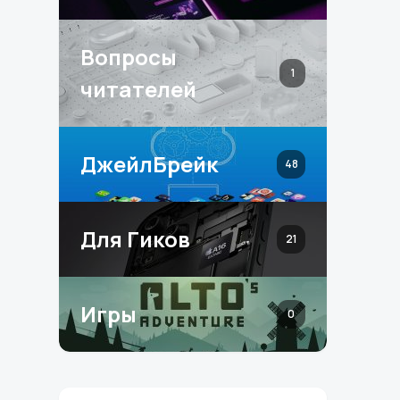
Вопросы
1
читателей
ДжейлБрейк
48
Для Гиков
21
Игры
0