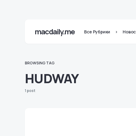
macdaily.me
Все Рубрики
>
Новос
BROWSING TAG
HUDWAY
1 post