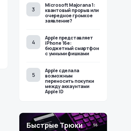
Microsoft Majorana 1:
квантовый прорыв или
очередное громкое
заявление?
Apple представляет
iPhone 16e:
бюджетный смартфон
с умными фишками
Apple сделала
возможным
переносить покупки
между аккаунтами
Apple ID
Быстрые Трюки
56