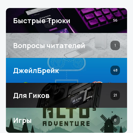
Быстрые Трюки
56
Вопросы читателей
1
ДжейлБрейк
48
Для Гиков
21
Игры
0