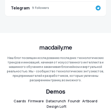
Telegram
9
Followers
macdaily.me
Наш блог посвящен исследованию последних технологических
трендов и инноваций, начиная от искусственного интеллекта и
машинного обучения и заканчивая блокчейном и виртуальной
реальностью. Мы - сообщество технологических энтузиастов,
предпринимателей и разработчиков, которые увлечены
расширением границ возможного.
Demos
Caards
Firmware
Datacrunch
Foundr
Artboard
Design Loft