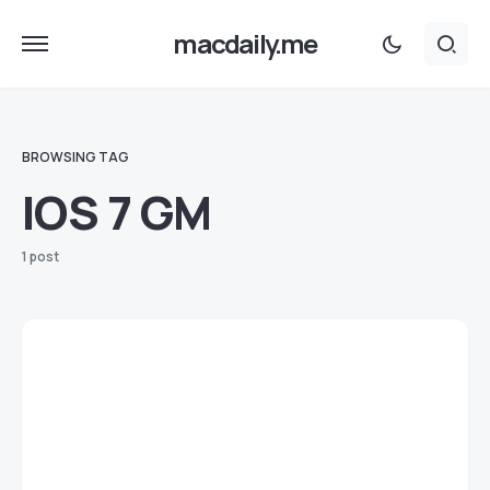
macdaily.me
BROWSING TAG
IOS 7 GM
1 post