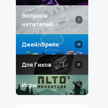
Вопросы
1
читателей
ДжейлБрейк
48
Для Гиков
21
Игры
0