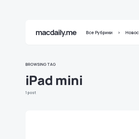
macdaily.me
Все Рубрики
>
Новос
BROWSING TAG
iPad mini
1 post