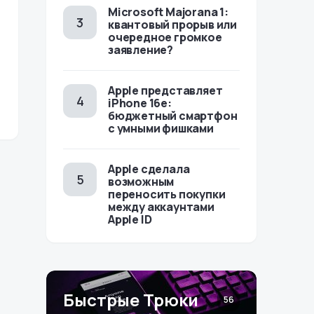
Microsoft Majorana 1:
квантовый прорыв или
очередное громкое
заявление?
Apple представляет
iPhone 16e:
бюджетный смартфон
с умными фишками
Apple сделала
возможным
переносить покупки
между аккаунтами
Apple ID
Быстрые Трюки
56