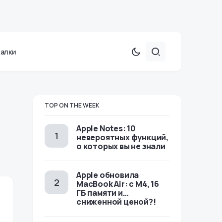
халки
TOP ON THE WEEK
Apple Notes: 10
невероятных функций,
о которых вы не знали
Apple обновила
MacBook Air: с M4, 16
ГБ памяти и…
сниженной ценой?!