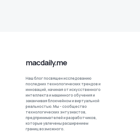
macdaily.me
Наш блог посвящен исследованию
последних технологических трендов и
инноваций, начиная от искусственного
интеллекта и машинного обучения и
заканчивая блокчейном и виртуальной
реальностью. Мы - сообщество
технологических энтузиастов,
предпринимателей и разработчиков,
которые увлечены расширением
границ возможного.