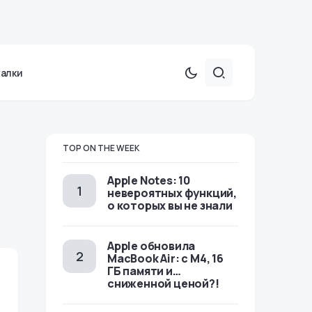
халки
TOP ON THE WEEK
Apple Notes: 10
невероятных функций,
о которых вы не знали
Apple обновила
MacBook Air: с M4, 16
ГБ памяти и…
сниженной ценой?!