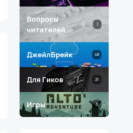
Вопросы
1
читателей
ДжейлБрейк
48
Для Гиков
21
Игры
0