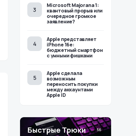
Microsoft Majorana 1:
квантовый прорыв или
очередное громкое
заявление?
Apple представляет
iPhone 16e:
бюджетный смартфон
с умными фишками
Apple сделала
возможным
переносить покупки
между аккаунтами
Apple ID
Быстрые Трюки
56