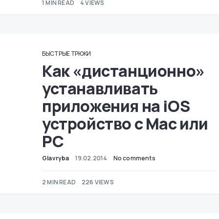
1 MIN READ
4 VIEWS
БЫСТРЫЕ ТРЮКИ
Как «дистанционно»
устанавливать
приложения на iOS
устройство с Mac или
PC
Glavryba
19.02.2014
No comments
2 MIN READ
226 VIEWS