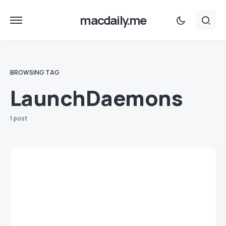
macdaily.me
BROWSING TAG
LaunchDaemons
1 post