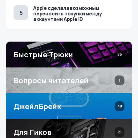
Apple сделала возможным
переносить покупки между
аккаунтами Apple ID
Быстрые Трюки
56
Вопросы читателей
1
ДжейлБрейк
48
Для Гиков
21