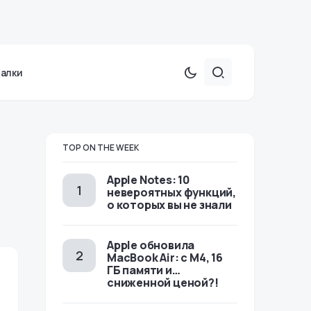
халки
TOP ON THE WEEK
Apple Notes: 10
невероятных функций,
о которых вы не знали
Apple обновила
MacBook Air: с M4, 16
ГБ памяти и…
сниженной ценой?!