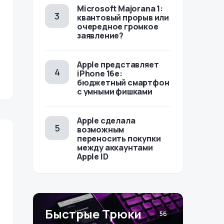
Microsoft Majorana 1:
квантовый прорыв или
очередное громкое
заявление?
Apple представляет
iPhone 16e:
бюджетный смартфон
с умными фишками
Apple сделала
возможным
переносить покупки
между аккаунтами
Apple ID
Быстрые Трюки
56