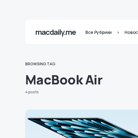
macdaily.me
Все Рубрики
>
Новос
BROWSING TAG
MacBook Air
4 posts