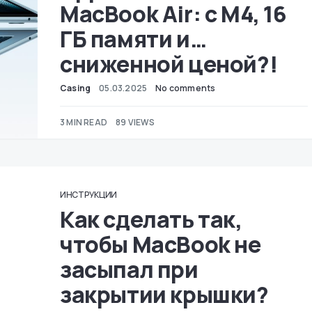
MacBook Air: с M4, 16
ГБ памяти и…
сниженной ценой?!
Casing
05.03.2025
No comments
3 MIN READ
89 VIEWS
ИНСТРУКЦИИ
Как сделать так,
чтобы MacBook не
засыпал при
закрытии крышки?