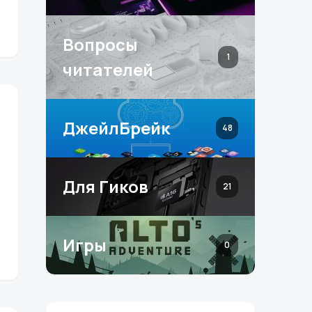
Вопросы
1
читателей
ДжейлБрейк
48
Для Гиков
21
Игры
0