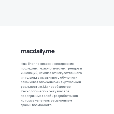
macdaily.me
Наш блог посвящен исследованию
последних технологических трендов и
инноваций, начиная от искусственного
интеллекта и машинного обучения и
заканчивая блокчейном и виртуальной
реальностью. Мы - сообщество
технологических энтузиастов,
предпринимателей и разработчиков,
которые увлечены расширением
границ возможного.