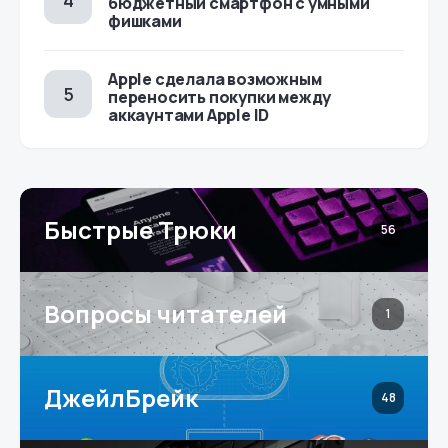
бюджетный смартфон с умными
фишками
Apple сделала возможным
переносить покупки между
аккаунтами Apple ID
Быстрые Трюки
56
Вопросы читателей
1
ДжейлБрейк
48