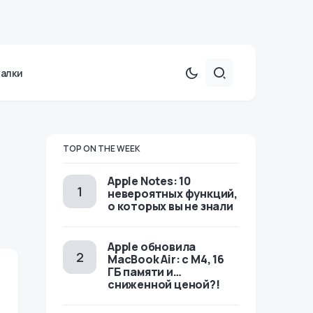
халки
TOP ON THE WEEK
Apple Notes: 10
невероятных функций,
о которых вы не знали
Apple обновила
MacBook Air: с M4, 16
ГБ памяти и…
сниженной ценой?!