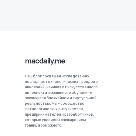
macdaily.me
Наш блог посвящен исследованию
последних технологических трендов и
инноваций, начиная от искусственного
интеллекта и машинного обучения и
заканчивая блокчейном и виртуальной
реальностью. Мы - сообщество
технологических энтузиастов,
предпринимателей и разработчиков,
которые увлечены расширением
границ возможного.