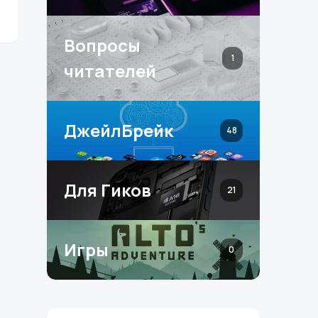
Вопросы
1
читателей
ДжейлБрейк
48
Для Гиков
21
Игры
0