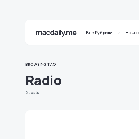
macdaily.me
Все Рубрики
>
Новос
BROWSING TAG
Radio
2 posts