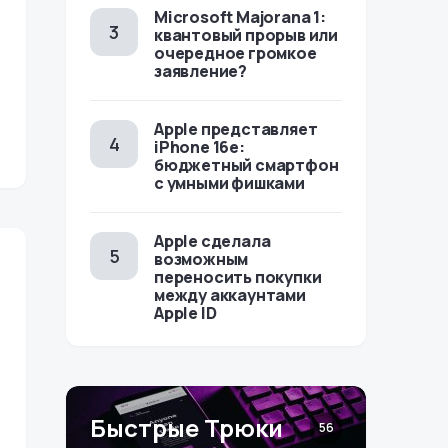
Microsoft Majorana 1:
квантовый прорыв или
очередное громкое
заявление?
Apple представляет
iPhone 16e:
бюджетный смартфон
с умными фишками
Apple сделала
возможным
переносить покупки
между аккаунтами
Apple ID
Быстрые Трюки
56