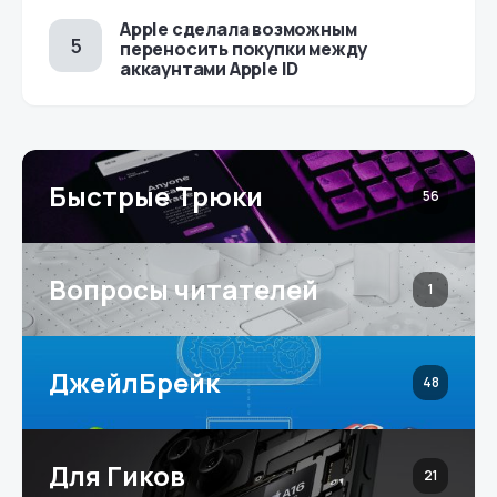
Apple сделала возможным
переносить покупки между
аккаунтами Apple ID
Быстрые Трюки
56
Вопросы читателей
1
ДжейлБрейк
48
Для Гиков
21