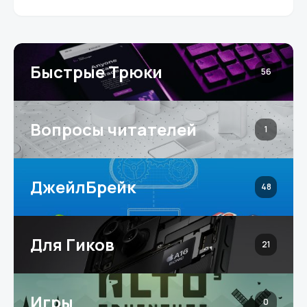
Быстрые Трюки
56
Вопросы читателей
1
ДжейлБрейк
48
Для Гиков
21
Игры
0