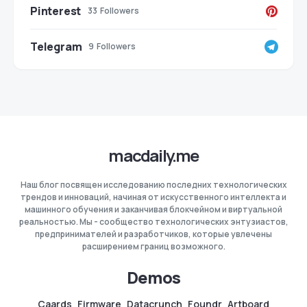
Pinterest
33
Followers
Telegram
9
Followers
macdaily.me
Наш блог посвящен исследованию последних технологических
трендов и инноваций, начиная от искусственного интеллекта и
машинного обучения и заканчивая блокчейном и виртуальной
реальностью. Мы - сообщество технологических энтузиастов,
предпринимателей и разработчиков, которые увлечены
расширением границ возможного.
Demos
Caards
Firmware
Datacrunch
Foundr
Artboard