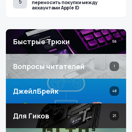
переносить покупки между
аккаунтами Apple ID
Быстрые Трюки
56
Вопросы читателей
1
ДжейлБрейк
48
Для Гиков
21