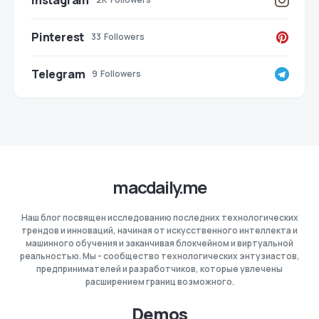
Instagram
Pinterest
33
Followers
Telegram
9
Followers
macdaily.me
Наш блог посвящен исследованию последних технологических
трендов и инноваций, начиная от искусственного интеллекта и
машинного обучения и заканчивая блокчейном и виртуальной
реальностью. Мы - сообщество технологических энтузиастов,
предпринимателей и разработчиков, которые увлечены
расширением границ возможного.
Demos