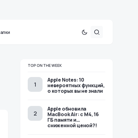
халки
TOP ON THE WEEK
Apple Notes: 10
невероятных функций,
о которых вы не знали
Apple обновила
MacBook Air: с M4, 16
ГБ памяти и…
сниженной ценой?!