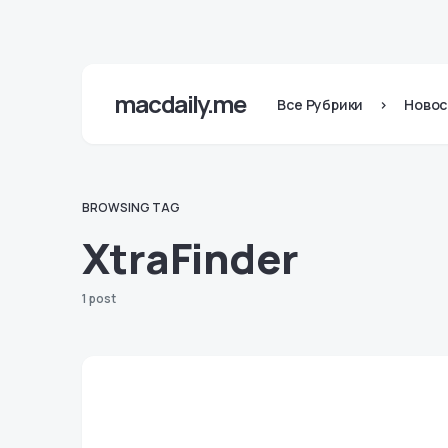
macdaily.me
Все Рубрики
>
Новос
BROWSING TAG
XtraFinder
1 post