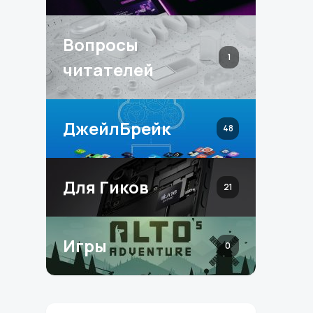
Вопросы
1
читателей
ДжейлБрейк
48
Для Гиков
21
Игры
0