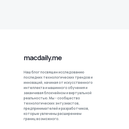
macdaily.me
Наш блог посвящен исследованию
последних технологических трендов и
инноваций, начиная от искусственного
интеллекта и машинного обучения и
заканчивая блокчейном и виртуальной
реальностью. Мы - сообщество
технологических энтузиастов,
предпринимателей и разработчиков,
которые увлечены расширением
границ возможного.