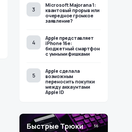
Microsoft Majorana 1:
квантовый прорыв или
очередное громкое
заявление?
Apple представляет
iPhone 16e:
бюджетный смартфон
с умными фишками
Apple сделала
возможным
переносить покупки
между аккаунтами
Apple ID
Быстрые Трюки
56