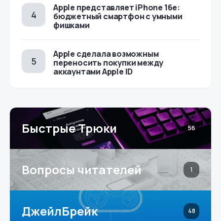
Apple представляет iPhone 16e:
бюджетный смартфон с умными
фишками
Apple сделала возможным
переносить покупки между
аккаунтами Apple ID
Быстрые Трюки
56
Вопросы читателей
1
ДжейлБрейк
48