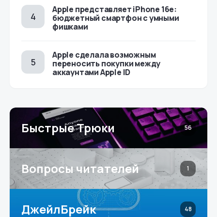
Apple представляет iPhone 16e:
бюджетный смартфон с умными
фишками
Apple сделала возможным
переносить покупки между
аккаунтами Apple ID
Быстрые Трюки
56
Вопросы читателей
1
ДжейлБрейк
48