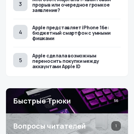
прорыв или очередное громкое
заявление?
Apple представляет iPhone 16e:
бюджетный смартфон с умными
фишками
Apple сделала возможным
переносить покупки между
аккаунтами Apple ID
Быстрые Трюки
56
Вопросы читателей
1