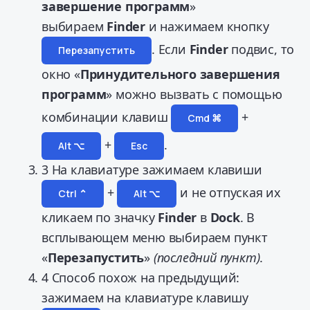
завершение программ
»
выбираем
Finder
и нажимаем кнопку
. Если
Finder
подвис, то
Перезапустить
окно «
Принудительного завершения
программ
» можно вызвать с помощью
комбинации клавиш
+
Cmd ⌘
+
.
Alt ⌥
Esc
3
На клавиатуре зажимаем клавиши
+
и не отпуская их
Ctrl ⌃
Alt ⌥
кликаем по значку
Finder
в
Dock
. В
всплывающем меню выбираем пункт
«
Перезапустить
»
(последний пункт)
.
4
Способ похож на предыдущий:
зажимаем на клавиатуре клавишу