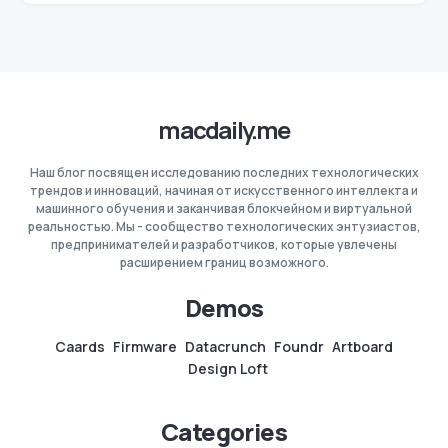
macdaily.me
Наш блог посвящен исследованию последних технологических
трендов и инноваций, начиная от искусственного интеллекта и
машинного обучения и заканчивая блокчейном и виртуальной
реальностью. Мы - сообщество технологических энтузиастов,
предпринимателей и разработчиков, которые увлечены
расширением границ возможного.
Demos
Caards
Firmware
Datacrunch
Foundr
Artboard
Design Loft
Categories