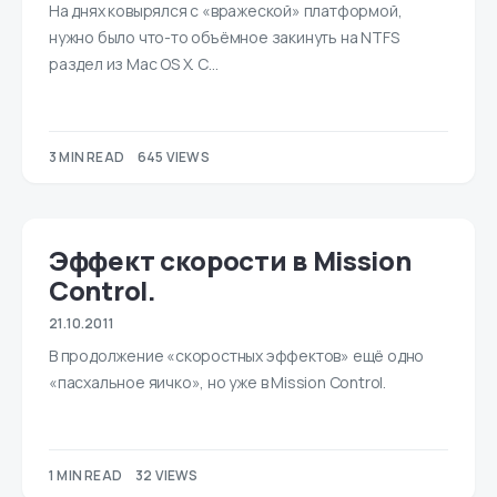
На днях ковырялся с «вражеской» платформой,
нужно было что-то объёмное закинуть на NTFS
раздел из Mac OS X. С…
3 MIN READ
645 VIEWS
Эффект скорости в Mission
Control.
21.10.2011
В продолжение «скоростных эффектов» ещё одно
«пасхальное яичко», но уже в Mission Control.
1 MIN READ
32 VIEWS