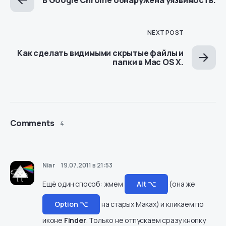
В Google Chrome обнаружена уязвимость.
NEXT POST
Как сделать видимыми скрытые файлы и
папки в Mac OS X.
Comments
4
Niar
19.07.2011 в 21:53
Ещё один способ: жмем
Alt ⌥
(она же
Option ⌥
на старых Маках) и кликаем по
иконе
Finder
. Только не отпускаем сразу кнопку