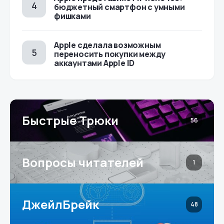
бюджетный смартфон с умными
фишками
Apple сделала возможным
переносить покупки между
аккаунтами Apple ID
Быстрые Трюки
56
Вопросы читателей
1
ДжейлБрейк
48