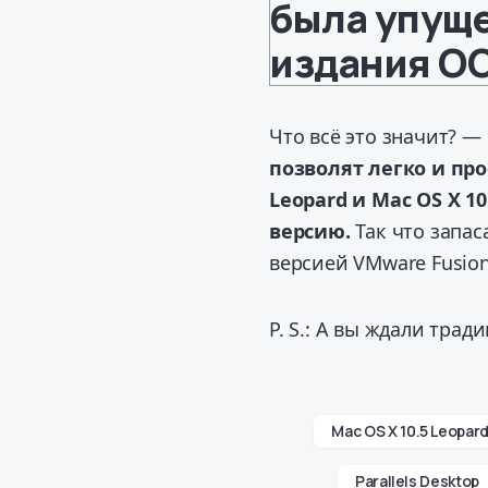
была упуще
издания ОС
Что всё это значит? —
позволят легко и про
Leopard и Mac OS X 10
версию.
Так что запа
версией VMware Fusion
P. S.: А вы ждали тр
Mac OS X 10.5 Leopar
Parallels Desktop