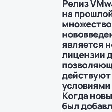
Релиз VMwa
на прошлой
множество
нововведен
является н
лицензии д
позволяюще
действуют 
условиями
Когда новы
был добавл