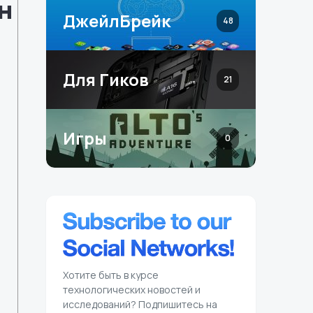
н
ДжейлБрейк
48
Для Гиков
21
Игры
0
Хотите быть в курсе
технологических новостей и
исследований? Подпишитесь на