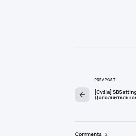
PREV POST
[Cydia] SBSettin
Дополнительное
Comments
2