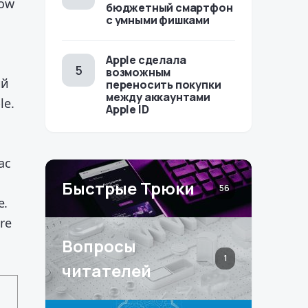
now
бюджетный смартфон
с умными фишками
Apple сделала
возможным
ий
переносить покупки
между аккаунтами
le.
Apple ID
ac
Быстрые Трюки
56
е.
re
Вопросы
1
читателей