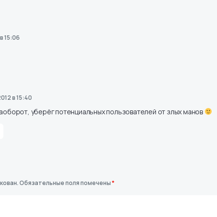
в 15:06
2012 в 15:40
аоборот, уберёг потенциальных пользователей от злых манов
кован.
Обязательные поля помечены
*