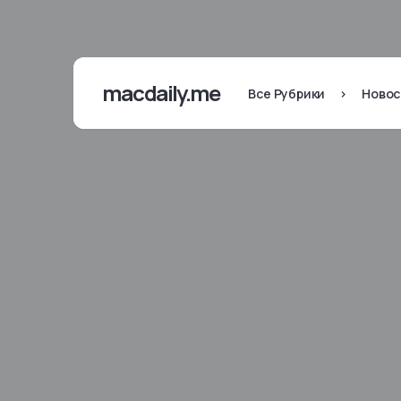
macdaily.me
Все Рубрики
>
Новос