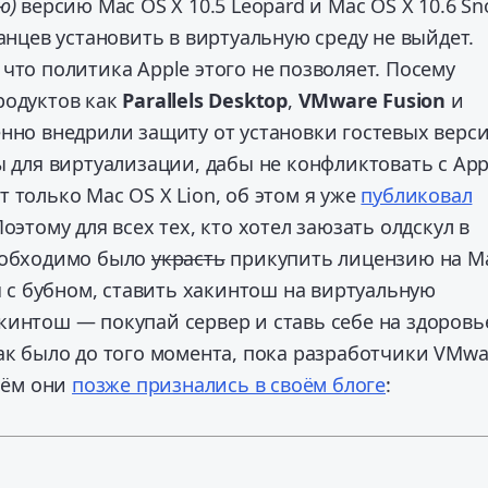
ю)
версию Mac OS X 10.5 Leopard и Mac OS X 10.6 S
танцев установить в виртуальную среду не выйдет.
что политика Apple этого не позволяет. Посему
родуктов как
Parallels Desktop
,
VMware Fusion
и
но внедрили защиту от установки гостевых верс
ы для виртуализации, дабы не конфликтовать с App
 только Mac OS X Lion, об этом я уже
публиковал
Поэтому для всех тех, кто хотел заюзать олдскул в
еобходимо было
украсть
прикупить лицензию на M
уя с бубном, ставить хакинтош на виртуальную
интош — покупай сервер и ставь себе на здоровь
ак было до того момента, пока разработчики VMwa
 чём они
позже признались в своём блоге
: