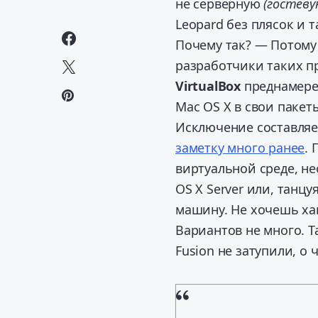
не серверную
(гостеву
Leopard без плясок и 
Почему так? — Потому 
разработчики таких п
VirtualBox
преднамерен
Mac OS X в свои пакет
Исключение составляет
заметку много ранее
. 
виртуальной среде, н
OS X Server или, танц
машину. Не хочешь хак
Вариантов не много. Т
Fusion не затупили, о