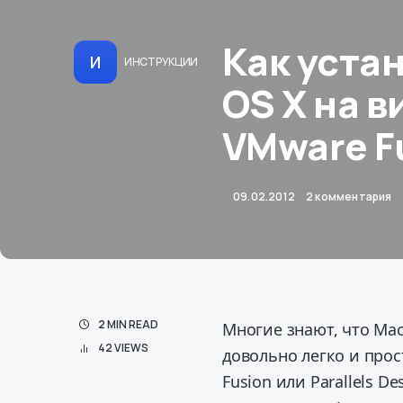
Как уста
И
ИНСТРУКЦИИ
OS X на 
VMware F
09.02.2012
2 комментария
2 MIN READ
Многие знают, что Ma
42 VIEWS
довольно легко и про
Fusion или Parallels 