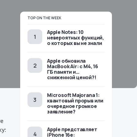
TOP ON THE WEEK
Apple Notes: 10
невероятных функций,
о которых вы не знали
Apple обновила
MacBook Air: с M4, 16
ГБ памяти и…
сниженной ценой?!
Microsoft Majorana 1:
квантовый прорыв или
очередное громкое
заявление?
re
ку:
Apple представляет
iPhone 16e: