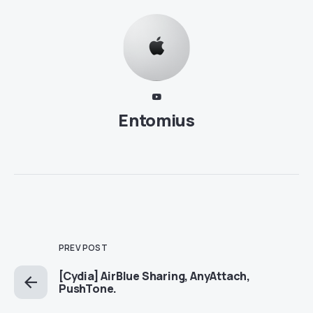
Entomius
PREV POST
[Cydia] AirBlue Sharing, AnyAttach,
PushTone.