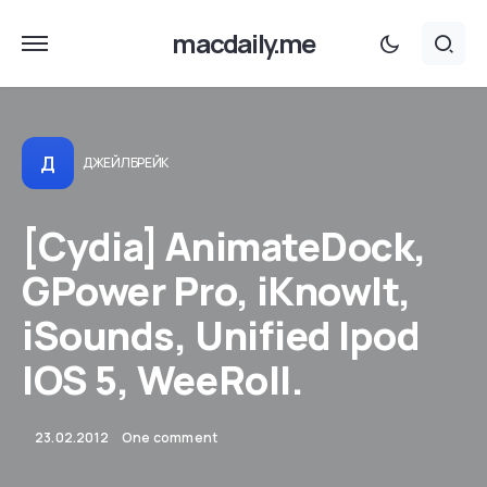
macdaily.me
Д
ДЖЕЙЛБРЕЙК
[Cydia] AnimateDock,
GPower Pro, iKnowlt,
iSounds, Unified Ipod
IOS 5, WeeRoll.
23.02.2012
One comment