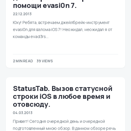
помощи evasi0n 7.
22.12.2013
Юху! Ребята, встречаем джейлбрейк-инструмент
evasi0n для взлома iOS 7! Неожидал, неожидал я от
команды evad3rs…
2 MIN READ
39 VIEWS
StatusTab. Вызов статусной
строки iOS в любое время и
отовсюду.
04.03.2013
Привет! Сегодня очередной день и очередной
подготовленный мною обзор. В данном обзоре речь