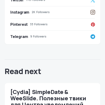
Twitter
Instagram
2K
Followers
Pinterest
33
Followers
Telegram
9
Followers
Read next
[Cydia] SimpleDate &
WeeSlide. Полезные твики
для Центра уведомлений.