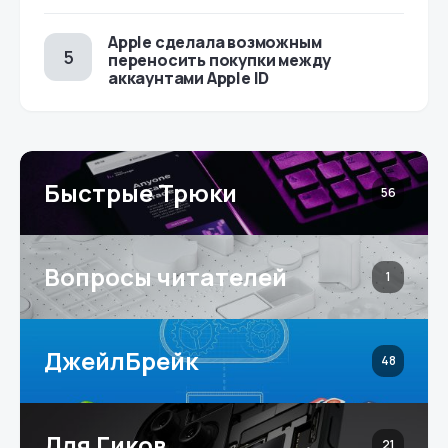
Apple сделала возможным
переносить покупки между
аккаунтами Apple ID
Быстрые Трюки
56
Вопросы читателей
1
ДжейлБрейк
48
Для Гиков
21