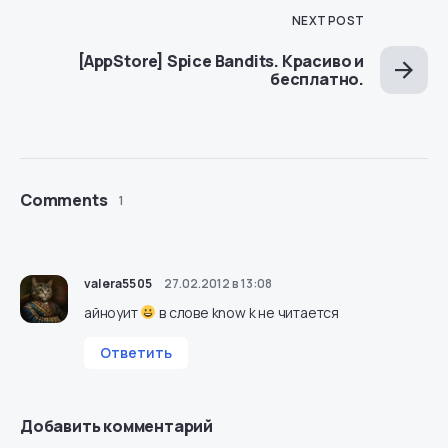
NEXT POST
[AppStore] Spice Bandits. Красиво и
бесплатно.
Comments
1
valera5505
27.02.2012 в 13:08
айноуит
в слове know k не читается
Ответить
Добавить комментарий