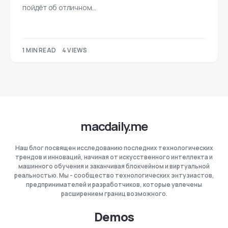
пойдёт об отличном…
1 MIN READ
4 VIEWS
macdaily.me
Наш блог посвящен исследованию последних технологических
трендов и инноваций, начиная от искусственного интеллекта и
машинного обучения и заканчивая блокчейном и виртуальной
реальностью. Мы - сообщество технологических энтузиастов,
предпринимателей и разработчиков, которые увлечены
расширением границ возможного.
Demos