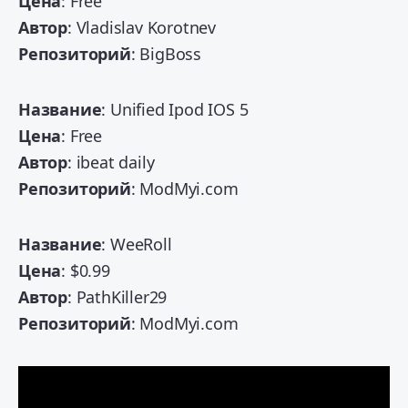
Цена
: Free
Автор
: Vladislav Korotnev
Репозиторий
: BigBoss
Название
: Unified Ipod IOS 5
Цена
: Free
Автор
: ibeat daily
Репозиторий
: ModMyi.com
Название
: WeeRoll
Цена
: $0.99
Автор
: PathKiller29
Репозиторий
: ModMyi.com