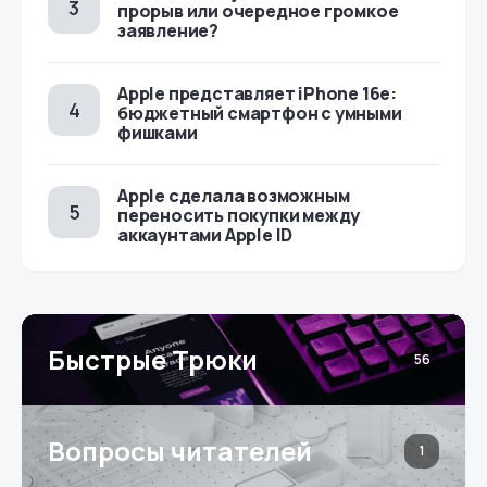
прорыв или очередное громкое
заявление?
Apple представляет iPhone 16e:
бюджетный смартфон с умными
фишками
Apple сделала возможным
переносить покупки между
аккаунтами Apple ID
Быстрые Трюки
56
Вопросы читателей
1