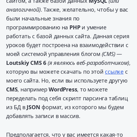
сайтом, а также базой данных
MySQL
(или
аналогичной)
. Также, желательно, чтобы у вас
были начальные знания по
программированию на
PHP
и умение
работать с базой данных сайта. Данная серия
уроков будет построена на взаимодействии с
моей системой управления блогом
(CMS)
—
Loutskiy CMS 6
(я являюсь веб-разработчиком)
,
которую вы можете скачать по этой
ссылке
с
моего сайта. Но, если вы используете другую
CMS
, например
WordPress
, то можете
переделать под себя скрипт парсинга таблиц
из БД в
JSON
формат, из которого мы будем
добавлять записи в массив.
Предполагается, что у вас имеется какая-то