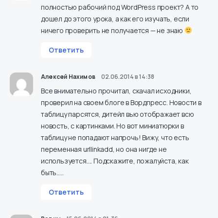
полностью рабочий под WordPress проект? А то
дошел до этого урока, а как его изучать, если
ничего проверить не получается — не знаю
Ответить
Алексей Нахимов
02.06.2014 в 14:38
Все внимательно прочитал, скачал исходники,
проверил на своем блоге в Вордпресс. Новости в
таблицу парсятся, дитейл вью отображает всю
новость, с картинками. Но вот миниатюрки в
таблицу не попадают напрочь! Вижу, что есть
переменная urllinkadd, но она нигде не
используется…. Подскажите, пожалуйста, как
быть…..
Ответить