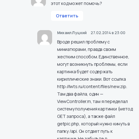
этот код может помочь?
Ответить
Михаил Луцкий
27.02.2014 в 23:00
Вроде решил проблему с
миниатюрами, правда своим
жестким способом. Единственное,
могут возникнуть проблемы, если
картинка будет содержать
кириллические знаки. Вот ссылка
http://lwts.ru/content/files/new.zip
.
Там два файла, один —
ViewController.m, там я переделал
систему получения картинки (метод
GET запроса), а также файл
getpic.php, который нужно кинуть в
папку /api. Он отдает путь к
картинке. Не забудьте в