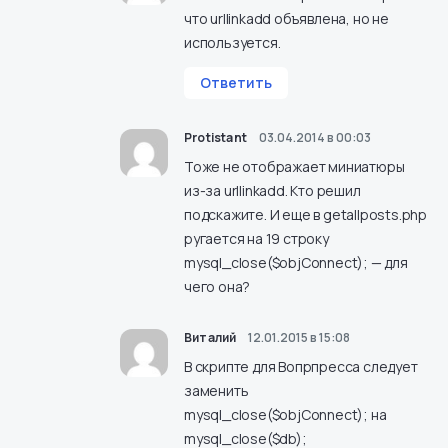
что urllinkadd объявлена, но не
используется.
Ответить
Protistant
03.04.2014 в 00:03
Тоже не отображает миниатюры
из-за urllinkadd. Кто решил
подскажите. И еще в getallposts.php
ругается на 19 строку
mysql_close($objConnect); — для
чего она?
Виталий
12.01.2015 в 15:08
В скрипте для Вопрпресса следует
заменить
mysql_close($objConnect); на
mysql_close($db);