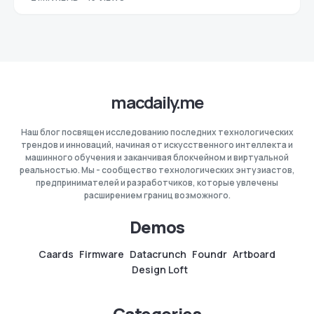
macdaily.me
Наш блог посвящен исследованию последних технологических
трендов и инноваций, начиная от искусственного интеллекта и
машинного обучения и заканчивая блокчейном и виртуальной
реальностью. Мы - сообщество технологических энтузиастов,
предпринимателей и разработчиков, которые увлечены
расширением границ возможного.
Demos
Caards
Firmware
Datacrunch
Foundr
Artboard
Design Loft
Categories