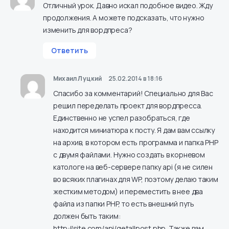
Отличный урок. Давно искал подобное видео. Жду
продолжения. А можете подсказать, что нужно
изменить для вордпреса?
Ответить
Михаил Луцкий
25.02.2014 в 18:16
Спасибо за комментарий! Специально для Вас
решил переделать проект для вордпресса.
Единственно не успел разобраться, где
находится миниатюра к посту. Я дам вам ссылку
на архив, в котором есть программа и папка PHP
с двумя файлами. Нужно создать в корневом
катологе на веб-сервере папку api (я не силен
во всяких плагинах для WP, поэтому делаю таким
жестким методом) и переместить в нее два
файла из папки PHP, то есть внешний путь
должен быть таким:
http://site.com/api/getallpost.php
. Также вам