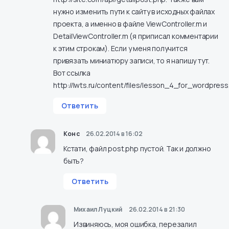
нужно изменить пути к сайту в исходных файлах
проекта, а именно в файле ViewController.m и
DetailViewController.m (я приписал комментарии
к этим строкам). Если у меня получится
привязать миниатюру записи, то я напишу тут.
Вот ссылка
http://lwts.ru/content/files/lesson_4_for_wordpress
Ответить
Конс
26.02.2014 в 16:02
Кстати, файл post.php пустой. Так и должно
быть?
Ответить
Михаил Луцкий
26.02.2014 в 21:30
Извиняюсь, моя ошибка, перезалил