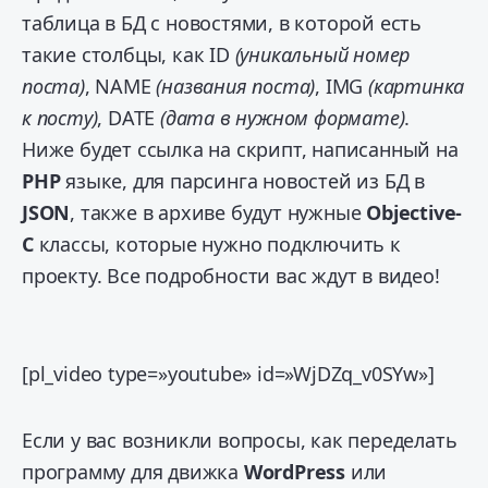
таблица в БД с новостями, в которой есть
такие столбцы, как ID
(уникальный номер
поста)
, NAME
(названия поста)
, IMG
(картинка
к посту)
, DATE
(дата в нужном формате)
.
Ниже будет ссылка на скрипт, написанный на
PHP
языке, для парсинга новостей из БД в
JSON
, также в архиве будут нужные
Objective-
C
классы, которые нужно подключить к
проекту. Все подробности вас ждут в видео!
[pl_video type=»youtube» id=»WjDZq_v0SYw»]
Если у вас возникли вопросы, как переделать
программу для движка
WordPress
или