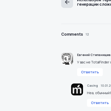
генерации слож
Comments
12
Евгений Степанищев
У вас не TotalFinde
Ответить
Casing
10.01.2
Неа, обычный F
Ответить