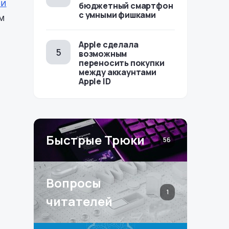
 и
бюджетный смартфон
с умными фишками
м
Apple сделала
возможным
переносить покупки
между аккаунтами
Apple ID
Быстрые Трюки
56
Вопросы
1
читателей