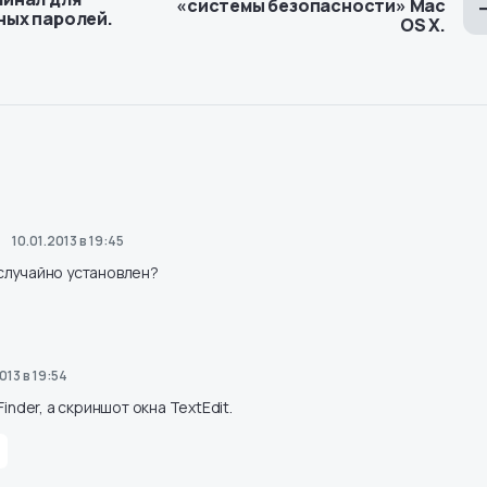
«системы безопасности» Mac
ных паролей.
OS X.
10.01.2013 в 19:45
r случайно установлен?
013 в 19:54
inder, а скриншот окна TextEdit.