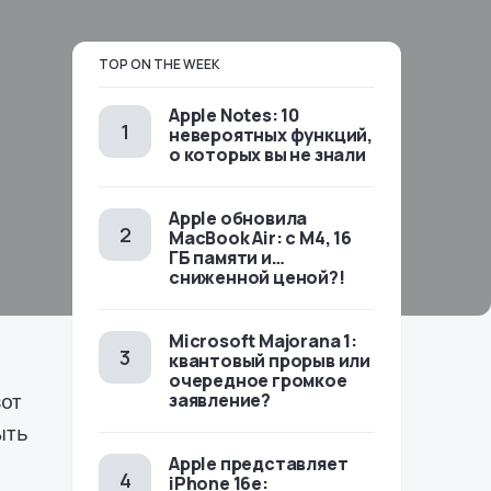
TOP ON THE WEEK
Apple Notes: 10
невероятных функций,
о которых вы не знали
Apple обновила
MacBook Air: с M4, 16
ГБ памяти и…
сниженной ценой?!
Microsoft Majorana 1:
квантовый прорыв или
очередное громкое
вот
заявление?
ыть
Apple представляет
iPhone 16e: