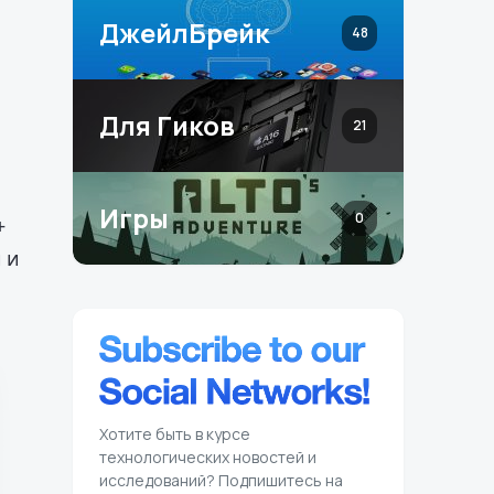
ДжейлБрейк
48
Для Гиков
21
Игры
0
+
 и
Хотите быть в курсе
технологических новостей и
исследований? Подпишитесь на