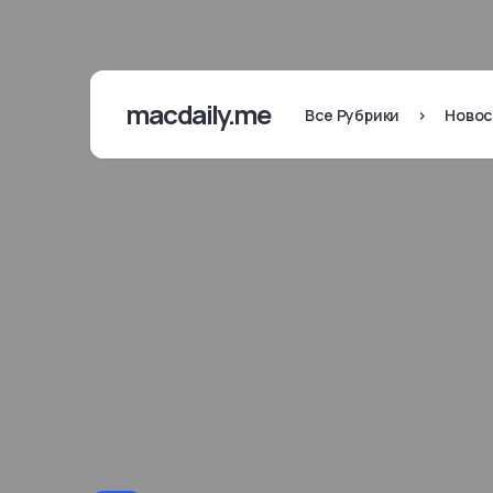
macdaily.me
Все Рубрики
>
Новос