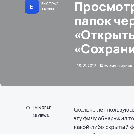
Просмотр
БЫСТРЫЕ
Б
ТРЮКИ
папок че
«Открыть
«Сохрани
10.01.2013
12 комментариев
1 MIN READ
Сколько лет пользуюс
45 VIEWS
эту фичу обнаружил то
какой-либо скрытый 