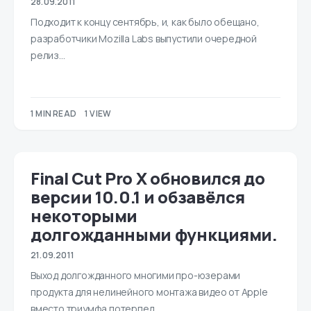
28.09.2011
Подходит к концу сентябрь, и, как было обещано,
разработчики Mozilla Labs выпустили очередной
релиз…
1 MIN READ
1 VIEW
Final Cut Pro X обновился до
версии 10.0.1 и обзавёлся
некоторыми
долгожданными функциями.
21.09.2011
Выход долгожданного многими про-юзерами
продукта для нелинейного монтажа видео от Apple
вместо триумфа потерпел…