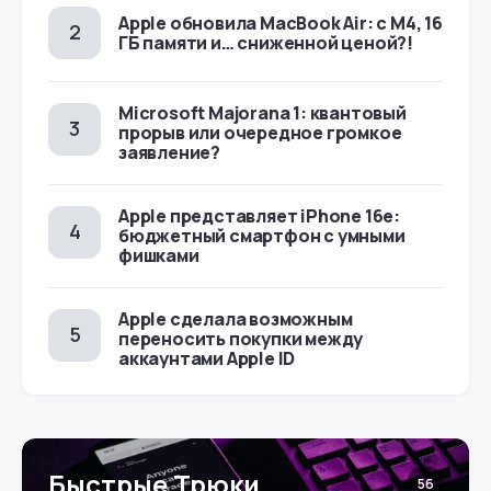
Apple обновила MacBook Air: с M4, 16
ГБ памяти и… сниженной ценой?!
Microsoft Majorana 1: квантовый
прорыв или очередное громкое
заявление?
Apple представляет iPhone 16e:
бюджетный смартфон с умными
фишками
Apple сделала возможным
переносить покупки между
аккаунтами Apple ID
Быстрые Трюки
56