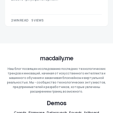
2 MIN READ
5 VIEWS
macdaily.me
Наш блог посвящен исследованию последних технологических
трендов и инноваций, начиная от искусственного интеллекта и
машинного обучения и заканчивая блокчейном и виртуальной
реальностью. Мы - сообщество технологических энтузиастов,
предпринимателей и разработчиков, которые увлечены
расширением границ возможного.
Demos
Caards
Firmware
Datacrunch
Foundr
Artboard