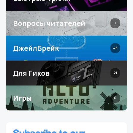
Вопросы читателей
1
ДжейлБрейк
48
Для Гиков
21
Игры
0