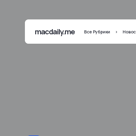
macdaily.me
Все Рубрики
>
Новос