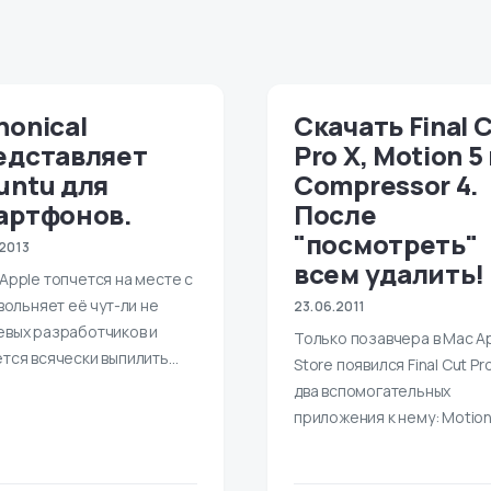
nonical
Скачать Final 
едставляет
Pro X, Motion 5
untu для
Compressor 4.
артфонов.
После
"посмотреть"
.2013
всем удалить!
Apple топчется на месте с
увольняет её чут-ли не
23.06.2011
евых разработчиков и
Только позавчера в Mac A
тся всячески выпилить…
Store появился Final Cut Pro
два вспомогательных
приложения к нему: Motion