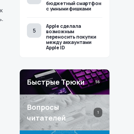
бюджетный смартфон
с умными фишками
ак
ь.
Apple сделала
возможным
переносить покупки
между аккаунтами
Apple ID
Быстрые Трюки
56
Вопросы
1
читателей