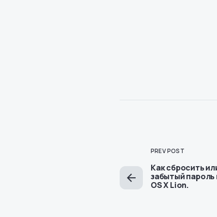
PREV POST
Как сбросить ил
забытый пароль 
OS X Lion.