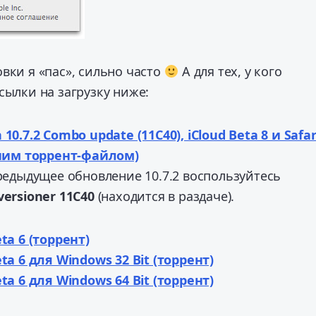
вки я «пас», сильно часто
А для тех, у кого
сылки на загрузку ниже:
10.7.2 Combo update (11C40), iCloud Beta 8 и Safar
одним торрент-файлом)
предыдущее обновление 10.7.2 воспользуйтесь
versioner 11C40
(находится в раздаче).
ta 6 (торрент)
eta 6 для Windows 32 Bit (торрент)
eta 6 для Windows 64 Bit (торрент)