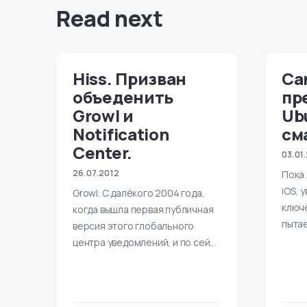
Read next
Hiss. Призван
Ca
объеденить
пр
Growl и
Ub
Notification
см
Center.
03.01
26.07.2012
Пока 
iOS, 
Growl. С далёкого 2004 года,
ключ
когда вышла первая публичная
пытае
версия этого глобального
центра уведомлений, и по сей…