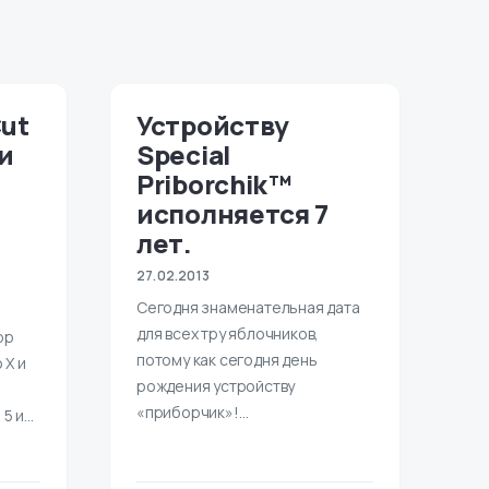
Cut
Устройству
 и
Special
Priborchik™
исполняется 7
лет.
27.02.2013
Сегодня знаменательная дата
для всех тру яблочников,
pp
потому как сегодня день
 X и
рождения устройству
«приборчик»!…
 5 и…