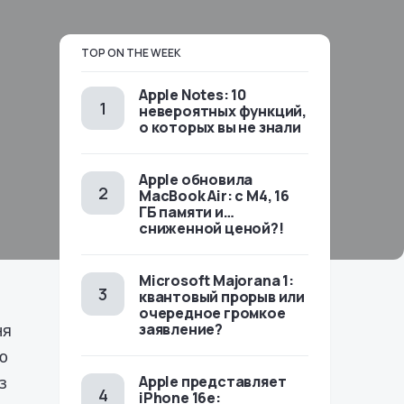
TOP ON THE WEEK
Apple Notes: 10
невероятных функций,
о которых вы не знали
Apple обновила
MacBook Air: с M4, 16
ГБ памяти и…
сниженной ценой?!
Microsoft Majorana 1:
квантовый прорыв или
очередное громкое
ня
заявление?
ю
з
Apple представляет
iPhone 16e: