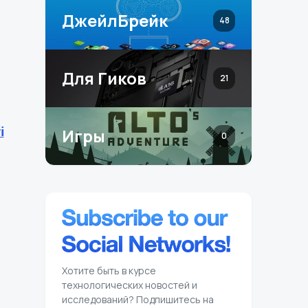
ДжейлБрейк
48
Для Гиков
21
i
Игры
0
Хотите быть в курсе
технологических новостей и
исследований? Подпишитесь на