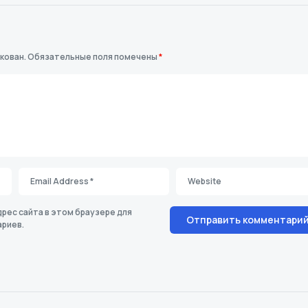
кован.
Обязательные поля помечены
*
дрес сайта в этом браузере для
риев.