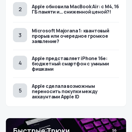
Apple обновила MacBook Air: с M4, 16
ГБ памяти и… сниженной ценой?!
Microsoft Majorana 1: квантовый
прорыв или очередное громкое
заявление?
Apple представляет iPhone 16e:
бюджетный смартфон с умными
фишками
Apple сделала возможным
переносить покупки между
аккаунтами Apple ID
Быстрые Трюки
56