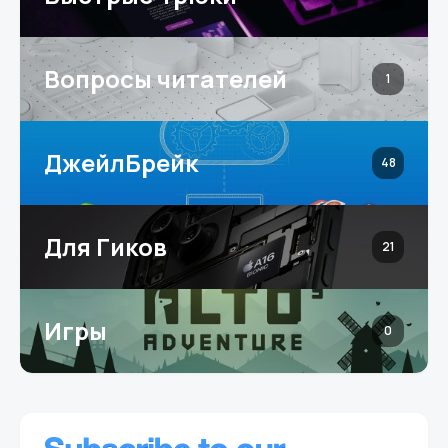
Вопросы читателей
1
ДжейлБрейк
48
Для Гиков
21
Игры
0