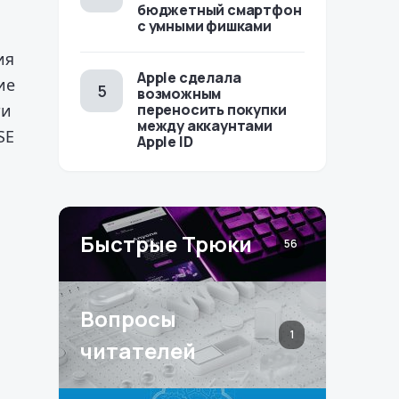
бюджетный смартфон
с умными фишками
ия
Apple сделала
ие
возможным
ти
переносить покупки
между аккаунтами
SE
Apple ID
Быстрые Трюки
56
Вопросы
1
читателей