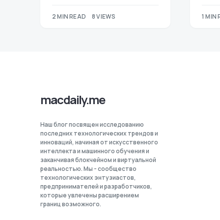
2 MIN READ
8 VIEWS
1 MIN
macdaily.me
Наш блог посвящен исследованию
последних технологических трендов и
инноваций, начиная от искусственного
интеллекта и машинного обучения и
заканчивая блокчейном и виртуальной
реальностью. Мы - сообщество
технологических энтузиастов,
предпринимателей и разработчиков,
которые увлечены расширением
границ возможного.