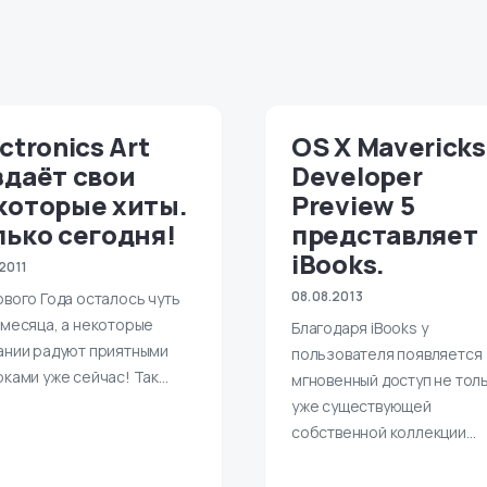
ctronics Art
OS X Mavericks
здаёт свои
Developer
которые хиты.
Preview 5
лько сегодня!
представляет
iBooks.
.2011
08.08.2013
вого Года осталось чуть
 месяца, а некоторые
Благодаря iBooks у
ании радуют приятными
пользователя появляется
ками уже сейчас! Так…
мгновенный доступ не толь
уже существующей
собственной коллекции…