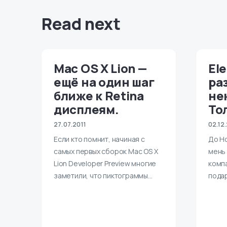
Read next
Mac OS X Lion —
Ele
ещё на один шаг
ра
ближе к Retina
не
дисплеям.
То
27.07.2011
02.12
Если кто помнит, начиная с
До Но
самых первых сборок Mac OS X
мень
Lion Developer Preview многие
комп
заметили, что пиктограммы…
подар