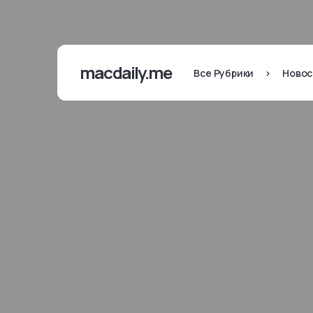
macdaily.me
Все Рубрики
>
Новос