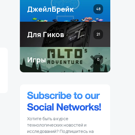
ДжейлБрейк
48
Для Гиков
21
Игры
0
Хотите быть в курсе
технологических новостей и
исследований? Подпишитесь на