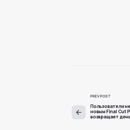
PREV POST
Пользователи н
новым Final Cut P
возвращает день