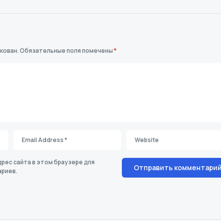
кован.
Обязательные поля помечены
*
дрес сайта в этом браузере для
риев.