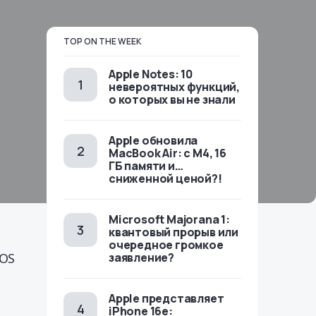
TOP ON THE WEEK
Apple Notes: 10
невероятных функций,
о которых вы не знали
Apple обновила
MacBook Air: с M4, 16
ГБ памяти и…
сниженной ценой?!
Microsoft Majorana 1:
квантовый прорыв или
очередное громкое
 OS
заявление?
Apple представляет
iPhone 16e: