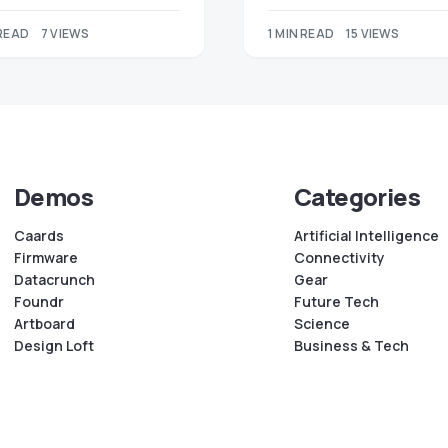
 READ
7 VIEWS
1 MIN READ
15 VIEWS
Demos
Categories
Caards
Artificial Intelligence
Firmware
Connectivity
Datacrunch
Gear
Foundr
Future Tech
Artboard
Science
Design Loft
Business & Tech