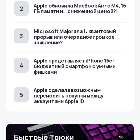
Apple обновила MacBook Air: с M4, 16
ГБ памяти и… сниженной ценой?!
Microsoft Majorana 1: квантовый
прорыв или очередное громкое
заявление?
Apple представляет iPhone 16e:
бюджетный смартфон с умными
фишками
Apple сделала возможным
переносить покупки между
аккаунтами Apple ID
Быстрые Трюки
56