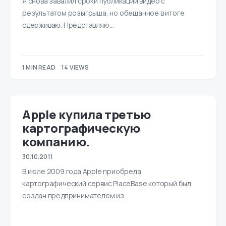
Я снова завалил сроки публикации видео с
результатом розыгрыша, но обещанное в итоге
сдерживаю. Представляю…
1 MIN READ
14 VIEWS
Apple купила третью
картографическую
компанию.
30.10.2011
В июле 2009 года Apple приобрела
картографический сервис PlaceBase который был
создан предпринимателем из…