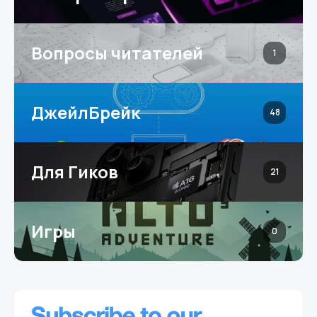
Вопросы читателей
1
ДжейлБрейк
48
Для Гиков
21
Игры
0