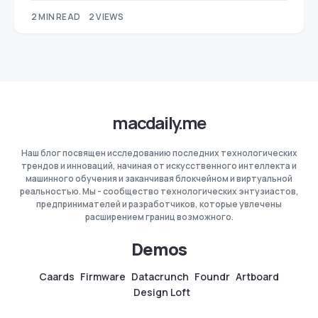
2 MIN READ
2 VIEWS
macdaily.me
Наш блог посвящен исследованию последних технологических
трендов и инноваций, начиная от искусственного интеллекта и
машинного обучения и заканчивая блокчейном и виртуальной
реальностью. Мы - сообщество технологических энтузиастов,
предпринимателей и разработчиков, которые увлечены
расширением границ возможного.
Demos
Caards
Firmware
Datacrunch
Foundr
Artboard
Design Loft