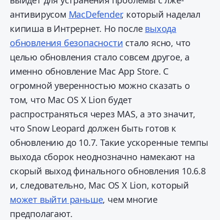
выйдет для устранения проблемы с лже-
антивирусом
MacDefender
, который наделал
кипиша в Интрернет. Но после
выхода
обновления безопасности
стало ясно, что
целью обновления стало совсем другое, а
именно обновление Mac App Store. С
огромной уверенностью можно сказать о
том, что Mac OS X Lion будет
распространяться через MAS, а это значит,
что Snow Leopard должен быть готов к
обновлению до 10.7. Такие ускоренные темпы
выхода сборок неоднозначно намекают на
скорый выход финального обновления 10.6.8
и, следовательно, Mac OS X Lion, который
может выйти раньше
, чем многие
предполагают.