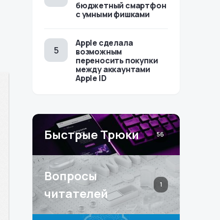
бюджетный смартфон
с умными фишками
Apple сделала
возможным
переносить покупки
между аккаунтами
Apple ID
Быстрые Трюки
56
Вопросы
1
читателей