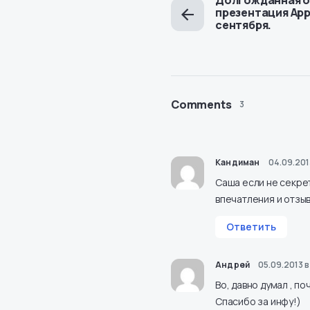
презентация Appl
сентября.
Comments
3
Кандиман
04.09.201
Саша если не секрет
впечатления и отзы
Ответить
Андрей
05.09.2013 в
Во, давно думал , п
Спасибо за инфу!)