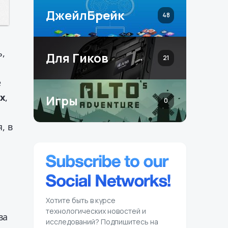
ДжейлБрейк
48
ь,
Для Гиков
21
е
x
,
Игры
0
, в
Хотите быть в курсе
технологических новостей и
ва
исследований? Подпишитесь на