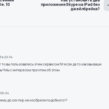
e. 10
приложения Skype на iPad без
джейлбрейка?
3 в 22:34
 то вы пользовались этим сервисом?И если да то каковы ваши
вы?Мы с интересом прочтем об этом
 00:24
очему до сих пор не изобрели подобного!?