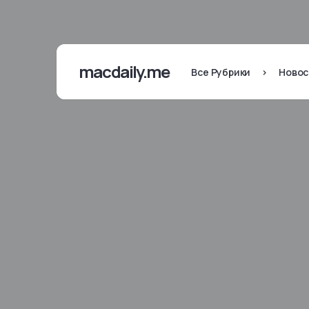
macdaily.me
Все Рубрики
>
Новос