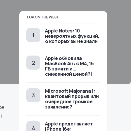
TOP ON THE WEEK
Apple Notes: 10
невероятных функций,
о которых вы не знали
Apple обновила
MacBook Air: с M4, 16
ГБ памяти и…
сниженной ценой?!
Microsoft Majorana 1:
квантовый прорыв или
очередное громкое
же
заявление?
т
Apple представляет
iPhone 16e: