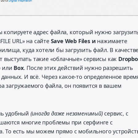
ы копируете адрес файла, который нужно загрузит
«FILE URL» на сайте
Save Web Files и
нажимаете
илища, куда хотели бы загрузить файл. В качеств
 выступать такие «облачные» сервисы как
Dropbo
e
или
Box
. После этих действий нужно разрешить
 данных. И всё. Через какое-то определенное время
ра загружаемого файла, он появится в вашем
ень удобный
(иногда даже незаменимый)
сервис, с
шаются многие проблемы при серфинге с
а. То есть мы можем прямо с мобильного устройст