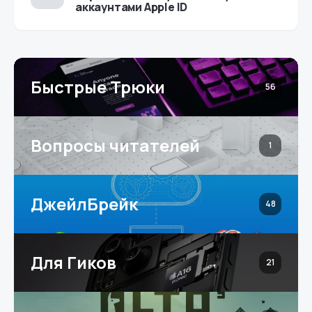
аккаунтами Apple ID
Быстрые Трюки
56
Вопросы читателей
1
ДжейлБрейк
48
Для Гиков
21