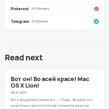
Pinterest
33
Followers
Telegram
9
Followers
Read next
Вот он! Во всей красе! Mac
OS X Lion!
20.07.2011
Вот и дождались мы все его — «Льва». Выждать эти
мучительно долгие полгода с момента анонса в…