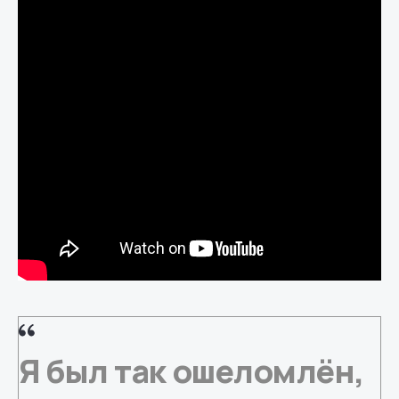
Я был так ошеломлён,