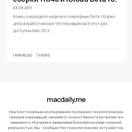
03.09.2011
Конец очередной недели и очередные бета сборки
для разработчиков и тестеровщиков. В этот раз
доступны Mac OS X…
1 MIN READ
7 VIEWS
macdaily.me
Наш блог посвящен исследованию последних технологических
трендов и инноваций, начиная от искусственного интеллекта и
машинного обучения и заканчивая блокчейном и виртуальной
реальностью. Мы - сообщество технологических энтузиастов,