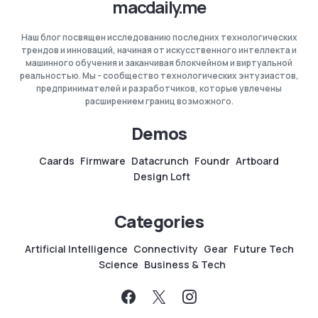
macdaily.me
Наш блог посвящен исследованию последних технологических
трендов и инноваций, начиная от искусственного интеллекта и
машинного обучения и заканчивая блокчейном и виртуальной
реальностью. Мы - сообщество технологических энтузиастов,
предпринимателей и разработчиков, которые увлечены
расширением границ возможного.
Demos
Caards
Firmware
Datacrunch
Foundr
Artboard
Design Loft
Categories
Artificial Intelligence
Connectivity
Gear
Future Tech
Science
Business & Tech