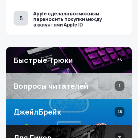
Apple сделала возможным
переносить покупки между
аккаунтами Apple ID
Быстрые Трюки
56
Вопросы читателей
1
ДжейлБрейк
48
Для Гиков
21