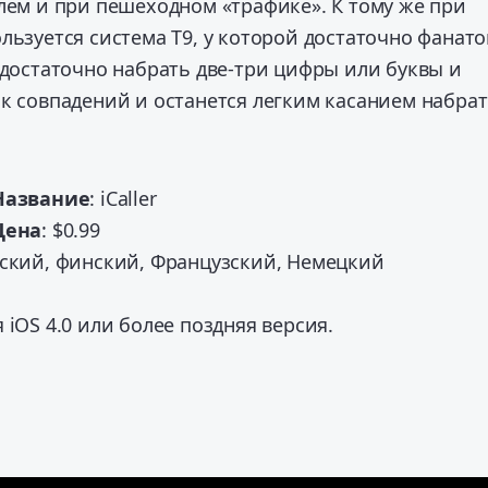
лем и при пешеходном «трафике». К тому же при
льзуется система Т9, у которой достаточно фанато
 достаточно набрать две-три цифры или буквы и
к совпадений и останется легким касанием набра
Название
: iCaller
Цена
: $0.99
йский, финский, Французский, Немецкий
я iOS 4.0 или более поздняя версия.