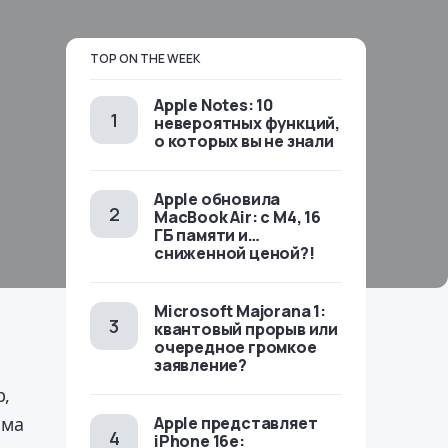
TOP ON THE WEEK
Apple Notes: 10
невероятных функций,
о которых вы не знали
Apple обновила
MacBook Air: с M4, 16
ГБ памяти и…
сниженной ценой?!
Microsoft Majorana 1:
квантовый прорыв или
очередное громкое
заявление?
р,
мма
Apple представляет
iPhone 16e: