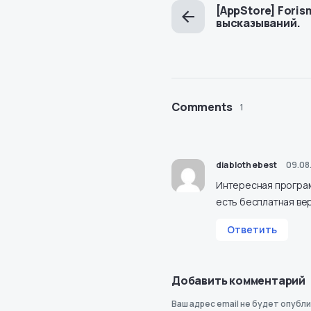
[AppStore] Foris
высказываний.
Comments
1
diablothebest
09.08.
Интересная програм
есть бесплатная ве
Ответить
Добавить комментарий
Ваш адрес email не будет опубли