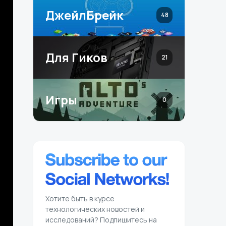
ДжейлБрейк
48
Для Гиков
21
Игры
0
Хотите быть в курсе
технологических новостей и
исследований? Подпишитесь на