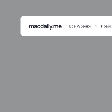
macdaily.me
Все Рубрики
>
Новос