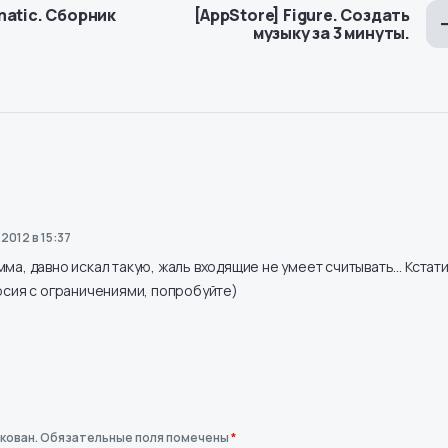
matic. Сборник
[AppStore] Figure. Создать
музыку за 3 минуты.
2012 в 15:37
ма, давно искал такую, жаль входящие не умеет считывать… Кстат
рсия с ограничениями, попробуйте)
кован.
Обязательные поля помечены
*