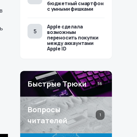
бюджетный смартфон
с умными фишками
в
Apple сделала
ть
возможным
переносить покупки
между аккаунтами
Apple ID
Быстрые Трюки
56
Вопросы
1
читателей