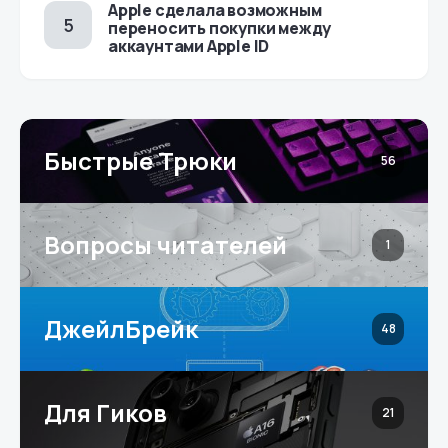
Apple сделала возможным
переносить покупки между
аккаунтами Apple ID
Быстрые Трюки
56
Вопросы читателей
1
ДжейлБрейк
48
Для Гиков
21