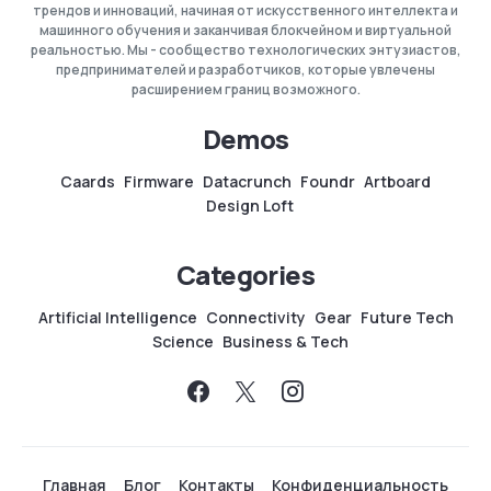
трендов и инноваций, начиная от искусственного интеллекта и
машинного обучения и заканчивая блокчейном и виртуальной
реальностью. Мы - сообщество технологических энтузиастов,
предпринимателей и разработчиков, которые увлечены
расширением границ возможного.
Demos
Caards
Firmware
Datacrunch
Foundr
Artboard
Design Loft
Categories
Artificial Intelligence
Connectivity
Gear
Future Tech
Science
Business & Tech
Главная
Блог
Контакты
Конфиденциальность