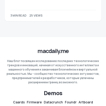
3 MIN READ
25 VIEWS
macdaily.me
Наш блог посвящен исследованию последних технологических
трендов и инноваций, начиная от искусственного интеллекта и
машинного обучения и заканчивая блокчейном и виртуальной
реальностью. Мы - сообщество технологических энтузиастов,
предпринимателей и разработчиков, которые увлечены
расширением границ возможного.
Demos
Caards
Firmware
Datacrunch
Foundr
Artboard