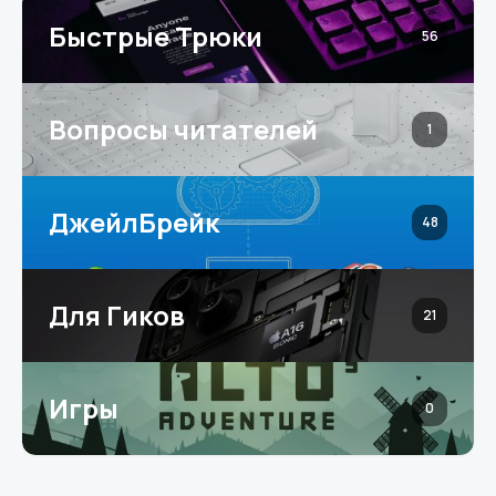
Быстрые Трюки
56
Вопросы читателей
1
ДжейлБрейк
48
Для Гиков
21
Игры
0