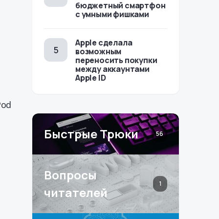
бюджетный смартфон
с умными фишками
Apple сделала
возможным
переносить покупки
между аккаунтами
Apple ID
Pod
Быстрые Трюки
56
Вопросы
1
читателей