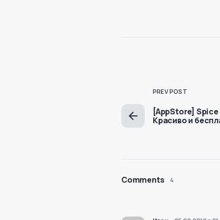
PREV POST
[AppStore] Spice 
Красиво и беспл
Comments
4