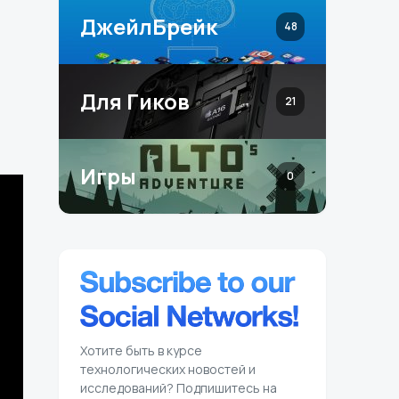
ДжейлБрейк
48
Для Гиков
21
Игры
0
Хотите быть в курсе
технологических новостей и
исследований? Подпишитесь на