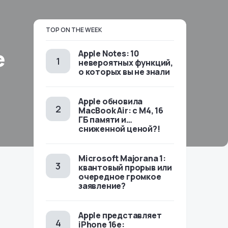
TOP ON THE WEEK
е
Apple Notes: 10
невероятных функций,
о которых вы не знали
Apple обновила
MacBook Air: с M4, 16
ГБ памяти и…
сниженной ценой?!
Microsoft Majorana 1:
квантовый прорыв или
очередное громкое
заявление?
Apple представляет
iPhone 16e: