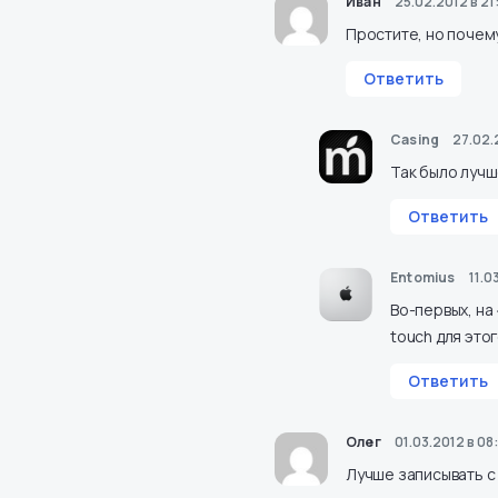
Иван
25.02.2012 в 21
Простите, но почему
Ответить
Casing
27.02.
Так было луч
Ответить
Entomius
11.0
Во-первых, на
touch для это
Ответить
Олег
01.03.2012 в 08
Лучше записывать с 