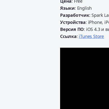
Цена
: Free
Языки
: English
Разработчик
: Spark L
Устройства
: iPhone, i
Версия ПО
: iOS 4.3 и 
Ссылка
:
iTunes Store