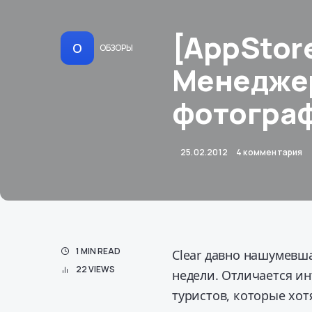
[AppStore
О
ОБЗОРЫ
Менеджер
фотогра
25.02.2012
4 комментария
1 MIN READ
Clear давно нашумевша
22 VIEWS
недели. Отличается и
туристов, которые хот