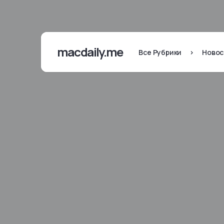
macdaily.me
Все Рубрики
>
Новос