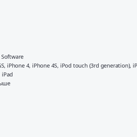
 Software
S, iPhone 4, iPhone 4S, iPod touch (3rd generation), i
и iPad
выше