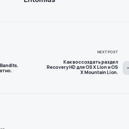
NEXT POST
Как воссоздать раздел
Bandits.
Recovery HD для OS X Lion и OS
атно.
X Mountain Lion.