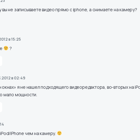
:23
 вы не записываете видео прямо с iphone, а снимаете на камеру?
2012 в 15:25
ше
?
3.2012 в 02:49
 «окнах» я не нашел подходящего видеоредактора, во-вторых на iP
го мало мощности.
:14
iPod/iPhone чем на камеру.