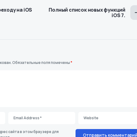
реходу на iOS
Полный список новых функций
iOS 7.
кован.
Обязательные поля помечены
*
дрес сайта в этом браузере для