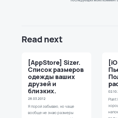
последующих моих коммента
Read next
[AppStore] Sizer.
[iO
Список размеров
Пь
одежды ваших
По
друзей и
ра
близких.
02.10
28.03.2012
Plant
хоро
Я порой забываю, но чаще
напо
вообще не знаю размеры