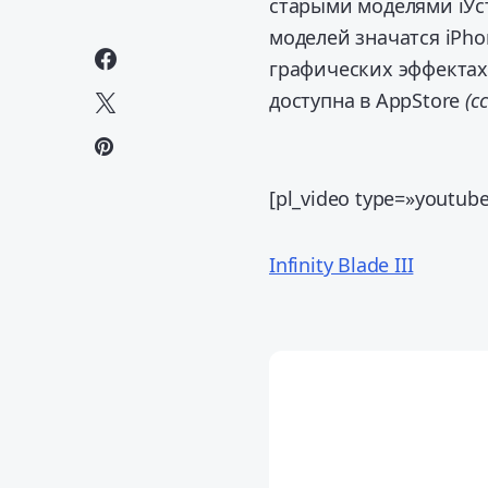
старыми моделями iУс
моделей значатся iPhon
графических эффектах 
доступна в AppStore
(с
[pl_video type=»youtub
Infinity Blade III