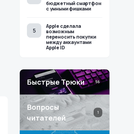
бюджетный смартфон
с умными фишками
Apple сделала
возможным
переносить покупки
между аккаунтами
Apple ID
Быстрые Трюки
56
Вопросы
1
читателей