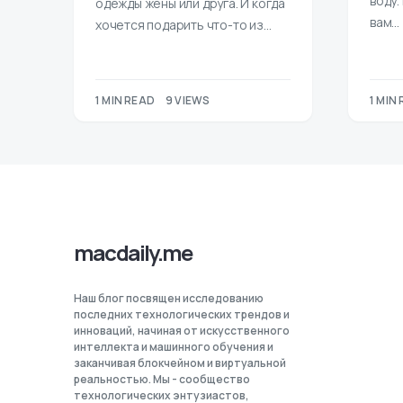
воду.
одежды жены или друга. И когда
вам…
хочется подарить что-то из…
1 MIN READ
9 VIEWS
1 MIN
macdaily.me
Наш блог посвящен исследованию
последних технологических трендов и
инноваций, начиная от искусственного
интеллекта и машинного обучения и
заканчивая блокчейном и виртуальной
реальностью. Мы - сообщество
технологических энтузиастов,