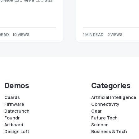
 Милое растение составит
 READ
10 VIEWS
1 MIN READ
2 VIEWS
Demos
Categories
Caards
Artificial Intelligence
Firmware
Connectivity
Datacrunch
Gear
Foundr
Future Tech
Artboard
Science
Design Loft
Business & Tech