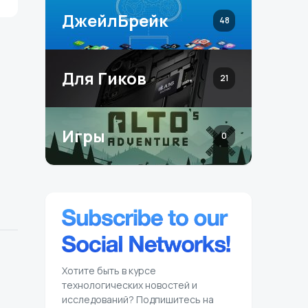
ДжейлБрейк
48
Для Гиков
21
Игры
0
Хотите быть в курсе
технологических новостей и
исследований? Подпишитесь на