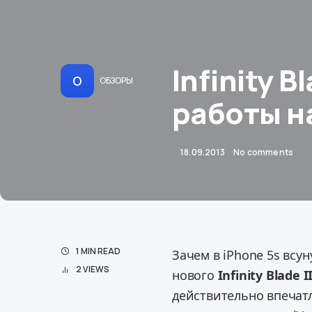
Infinity 
О
ОБЗОРЫ
работы на
18.09.2013
No comments
1 MIN READ
Зачем в iPhone 5s всу
2 VIEWS
нового
Infinity Blade I
действительно впечатл