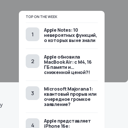
TOP ON THE WEEK
Apple Notes: 10
невероятных функций,
о которых вы не знали
Apple обновила
MacBook Air: с M4, 16
ГБ памяти и…
сниженной ценой?!
Microsoft Majorana 1:
квантовый прорыв или
очередное громкое
у
заявление?
е
Apple представляет
iPhone 16e: