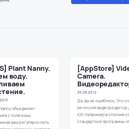
риев.
S] Plant Nanny.
[AppStore] Vid
ем воду.
Camera.
ливаем
Видеоредакто
стение.
25.08.2012
.2013
Да, вы не ошиблись. Это о
не плохой видеоредактор 
 Nanny объединяет
iOS. Например в отличие о
шее с полезным,
стандартной программы э
миная вам регулярно пить