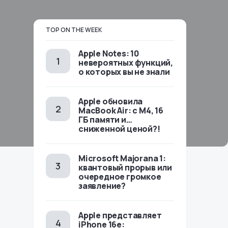
TOP ON THE WEEK
Apple Notes: 10
невероятных функций,
о которых вы не знали
Apple обновила
MacBook Air: с M4, 16
ГБ памяти и…
сниженной ценой?!
Microsoft Majorana 1:
квантовый прорыв или
очередное громкое
заявление?
Apple представляет
iPhone 16e: