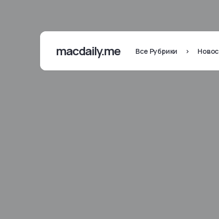
macdaily.me
Все Рубрики
>
Новос