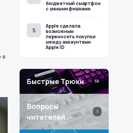
бюджетный смартфон
с умными фишками
Apple сделала
возможным
переносить покупки
между аккаунтами
Apple ID
 в
Быстрые Трюки
56
Вопросы
1
читателей