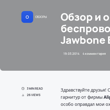
Обзор и 
О
ОБЗОРЫ
беcпрово
Jawbone 
19.03.2014
4 комментария
3 MIN READ
Здравствуйте друзья! 
26 VIEWS
гарнитур от фирмы
Al
особо оправдал мои ож