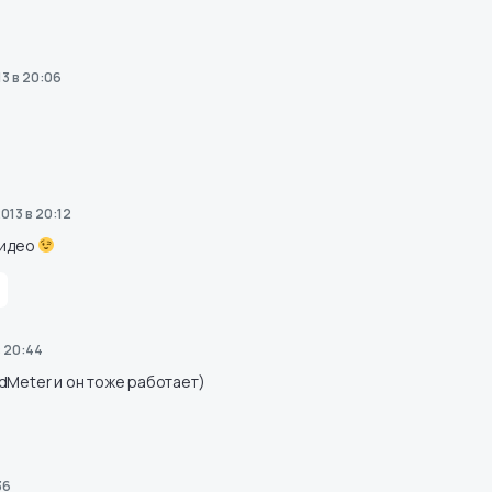
13 в 20:06
2013 в 20:12
видео
в 20:44
dMeter
и он тоже работает)
36