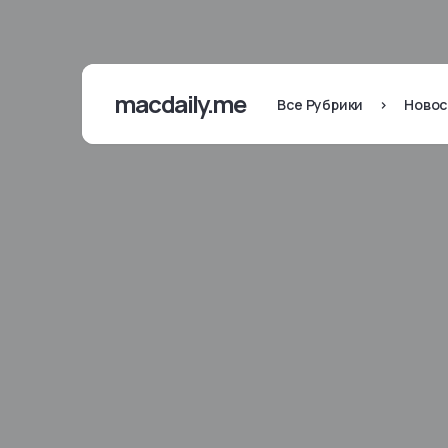
macdaily.me
Все Рубрики
>
Новос