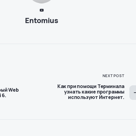
Entomius
NEXT POST
Как при помощи Терминала
рый Web
узнать какие программы
 6.
используют Интернет.