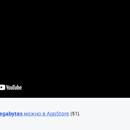
egabytes
можно в AppStore
($1).