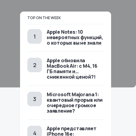
TOP ON THE WEEK
Apple Notes: 10
невероятных функций,
о которых вы не знали
Apple обновила
MacBook Air: с M4, 16
ГБ памяти и…
сниженной ценой?!
Microsoft Majorana 1:
квантовый прорыв или
очередное громкое
заявление?
Apple представляет
iPhone 16e: