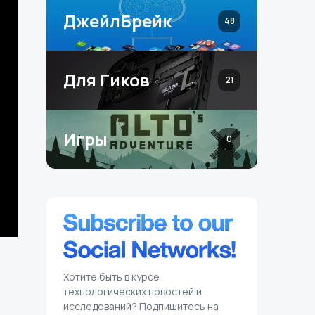
ДжейлБрейк
48
Для Гиков
21
Игры
0
Хотите быть в курсе
технологических новостей и
исследований? Подпишитесь на