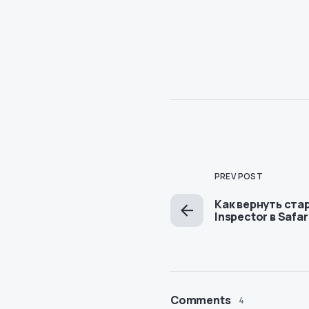
PREV POST
Как вернуть ста
Inspector в Safari
Comments
4