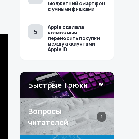
бюджетный смартфон
с умными фишками
Apple сделала
возможным
переносить покупки
между аккаунтами
Apple ID
Быстрые Трюки
56
Вопросы
1
читателей