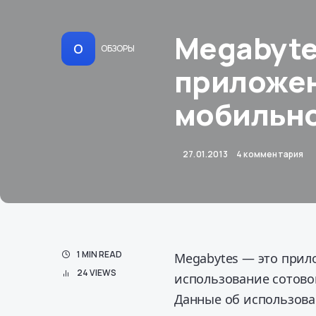
Megabyte
О
ОБЗОРЫ
приложен
мобильно
27.01.2013
4 комментария
1 MIN READ
Megabytes — это прил
24 VIEWS
использование сотовог
Данные об использова