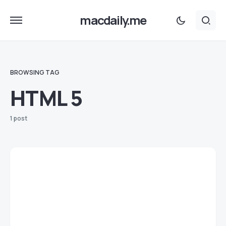
macdaily.me
BROWSING TAG
HTML 5
1 post