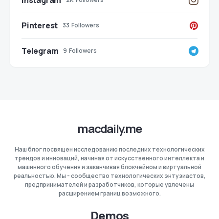
Instagram
Pinterest
33
Followers
Telegram
9
Followers
macdaily.me
Наш блог посвящен исследованию последних технологических
трендов и инноваций, начиная от искусственного интеллекта и
машинного обучения и заканчивая блокчейном и виртуальной
реальностью. Мы - сообщество технологических энтузиастов,
предпринимателей и разработчиков, которые увлечены
расширением границ возможного.
Demos