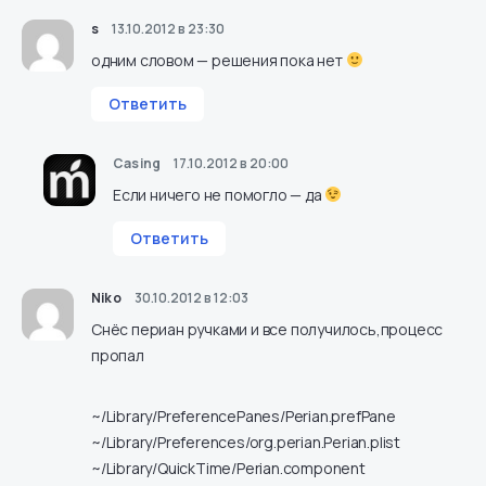
s
13.10.2012 в 23:30
одним словом — решения пока нет
Ответить
Casing
17.10.2012 в 20:00
Если ничего не помогло — да
Ответить
Niko
30.10.2012 в 12:03
Снёс периан ручками и все получилось,процесс
пропал
~/Library/PreferencePanes/Perian.prefPane
~/Library/Preferences/org.perian.Perian.plist
~/Library/QuickTime/Perian.component