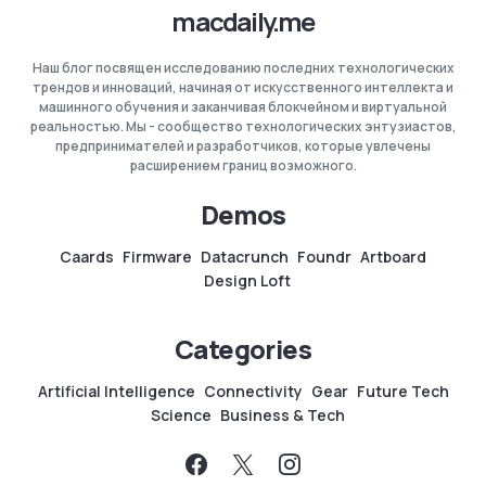
macdaily.me
Наш блог посвящен исследованию последних технологических
трендов и инноваций, начиная от искусственного интеллекта и
машинного обучения и заканчивая блокчейном и виртуальной
реальностью. Мы - сообщество технологических энтузиастов,
предпринимателей и разработчиков, которые увлечены
расширением границ возможного.
Demos
Caards
Firmware
Datacrunch
Foundr
Artboard
Design Loft
Categories
Artificial Intelligence
Connectivity
Gear
Future Tech
Science
Business & Tech