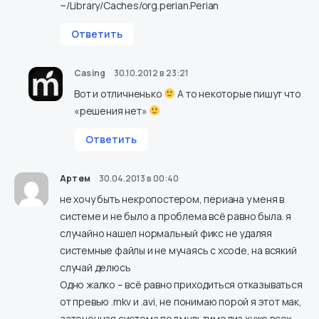
~/Library/Caches/org.perian.Perian
Ответить
Casing
30.10.2012 в 23:21
Вот и отличненько
А то некоторые пишут что
«решения нет»
Ответить
Артем
30.04.2013 в 00:40
не хочу быть некропостером, периана у меня в
системе и не было а проблема всё равно была. я
случайно нашел нормальный фикс не удаляя
системные файлы и не мучаясь с xcode, на всякий
случай делюсь
Одно жалко – всё равно приходиться отказываться
от превью .mkv и .avi, не понимаю порой я этот мак,
заточенная система под мультимедиа хуже всех