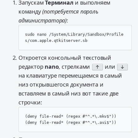
Запускам
Терминал
и выполняем
команду
(потребуется пароль
администратора)
:
sudo nano /System/Library/Sandbox/Profile
s/com.apple.qtkitserver.sb
Откроется консольный текстовый
редактор
nano
, стрелками
или
↑
↓
на клавиатуре перемещаемся в самый
низ открывшегося документа и
вставляем в самый низ вот такие две
строчки:
(deny file-read* (regex #"^.*\.mkv$"))

(deny file-read* (regex #"^.*\.avi$"))