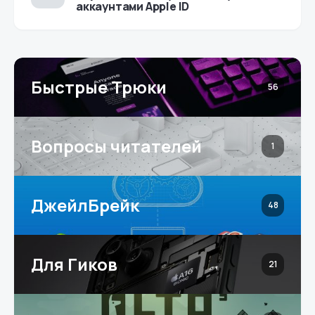
аккаунтами Apple ID
Быстрые Трюки
56
Вопросы читателей
1
ДжейлБрейк
48
Для Гиков
21