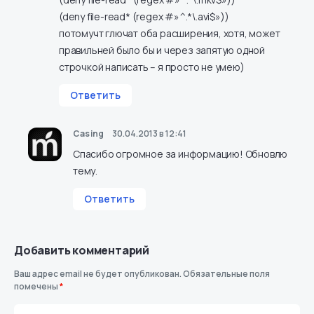
(deny file-read* (regex #»^.*\.avi$»))
потомучт глючат оба расширения, хотя, может
правильней было бы и через запятую одной
строчкой написать – я просто не умею)
Ответить
Casing
30.04.2013 в 12:41
Спасибо огромное за информацию! Обновлю
тему.
Ответить
Добавить комментарий
Ваш адрес email не будет опубликован.
Обязательные поля
помечены
*