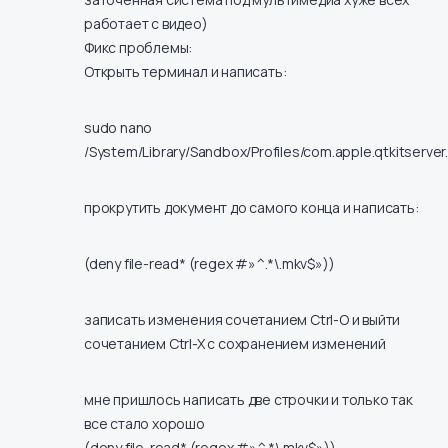
работает с видео)
Фикс проблемы:
Открыть терминал и написать:
sudo nano
/System/Library/Sandbox/Profiles/com.apple.qtkitserver
прокрутить документ до самого конца и написать:
(deny file-read* (regex #»^.*\.mkv$»))
записать изменения сочетанием Ctrl-O и выйти
сочетанием Ctrl-X с сохранением изменений
мне пришлось написать две строчки и только так
все стало хорошо
(deny file-read* (regex #»^.*\.mkv$»))